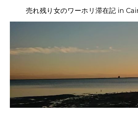
コ
ン
売れ残り女のワーホリ滞在記 in Cairns(
テ
ン
ツ
へ
ス
キ
ッ
プ