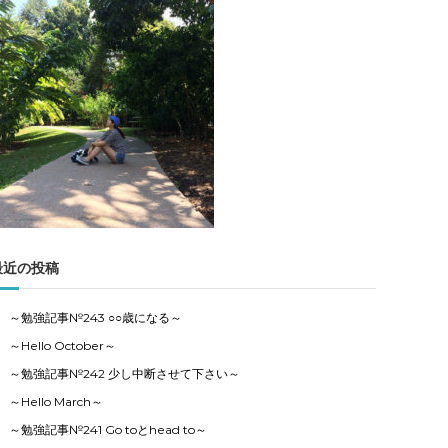
記
事
の
カ
テ
ゴ
リ
ー
で
す
最近の投稿
～勉強記事№243 ○○歳になる～
～Hello October～
～勉強記事№242 少し中断させて下さい～
～Hello March～
～勉強記事№241 Go toとhead to～