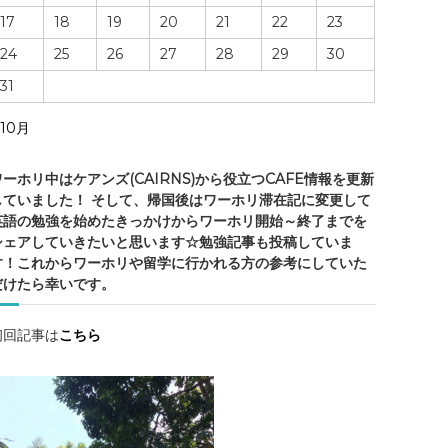
・
17
18
19
20
21
22
23
ケ
ア
24
25
26
27
28
29
30
ン
31
ズ
の
 10月
ワーホリ中はケアンズ(CAIRNS)から役立つCAFE情報を更新
していました！ そして、帰国後はワーホリ滞在記に変更して
情
英語の勉強を始めたきっかけからワーホリ開始～終了までを
報
シェアしていきたいと思います☆勉強記事も投稿していま
・
す！これからワーホリや留学に行かれる方の参考にしていた
ケ
だけたら幸いです。
ア
ン
初回記事は
こちら
ズ
観
光
・
勉
強