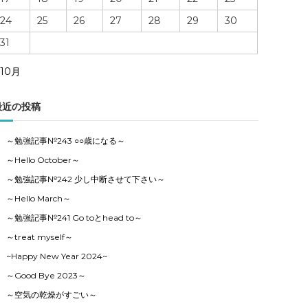
24
25
26
27
28
29
30
31
 10月
最近の投稿
～勉強記事№243 ○○歳になる～
～Hello October～
～勉強記事№242 少し中断させて下さい～
～Hello March～
～勉強記事№241 Go toとhead to～
～treat myself～
~Happy New Year 2024~
～Good Bye 2023～
～空気の乾燥がすごい～