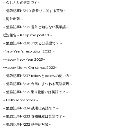
～久しぶりの更新です～
～勉強記事№240 夏祭りに関する英語～
～海外出張～
～勉強記事№239 意外と知らない英単語～
近況報告～Keep me posted～
～勉強記事№238 バズるは英語で？～
~New Year’s resolution(2023)~
~Happy New Year 2023~
~Happy Merry Christmas 2022~
～勉強記事№237 followとbelowの使い方～
～勉強記事№236 台風にまつわる英語表現～
～勉強記事№235 乗り物酔いは英語で？～
～Hello september～
～勉強記事№234 残暑は英語で？～
～勉強記事№233 食物繊維は英語で？～
～勉強記事№232 熱中症対策～