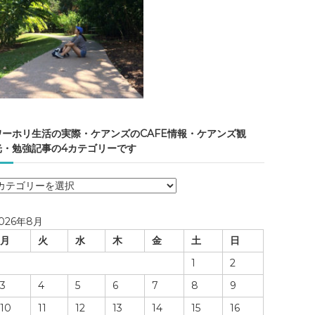
ワーホリ生活の実際・ケアンズのCAFE情報・ケアンズ観
光・勉強記事の4カテゴリーです
ワ
ー
ホ
026年8月
リ
月
火
水
木
金
土
日
生
活
1
2
の
3
4
5
6
7
8
9
実
際
10
11
12
13
14
15
16