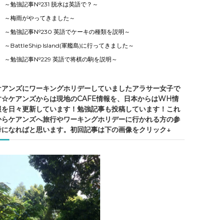
～勉強記事№231 脱水は英語で？～
～梅雨がやってきました～
～勉強記事№230 英語でケーキの種類を説明～
～BattleShip Island(軍艦島)に行ってきました～
～勉強記事№229 英語で将棋の駒を説明～
ケアンズにワーキングホリデーしていましたアラサー女子で
す☆ケアンズからは現地のCAFE情報を、日本からはWH情
報を日々更新しています！勉強記事も投稿しています！これ
からケアンズへ旅行やワーキングホリデーに行かれる方の参
考になればと思います。初回記事は下の画像をクリック↓