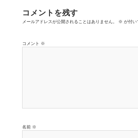
ナ
コメントを残す
ビ
メールアドレスが公開されることはありません。
※
が付い
ゲ
コメント
※
ー
シ
ョ
ン
名前
※