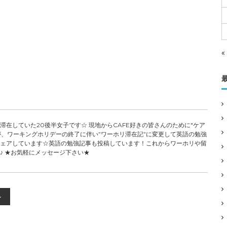
«
在していた20後半女子です☆ 現地からCAFE好きの皆さんのために"ケア
が、ワーキングホリデーの終了に伴い”ワーホリ滞在記”に変更して英語の勉強
ェアしています☆英語の勉強記事も投稿しています！これからワーホリや留
♪ ★お気軽にメッセージ下さい★
～