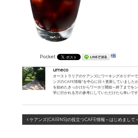
Pocket
umeco
オーストラリアのケアンズにワーキングホリデーで滞
ンズのCAFE情報"を中心に日々更新していました
を始めたきっかけからワーホリ開始～終了までをシ
学に行かれる方の参考にしていただけたら幸いです
投
ケアンズ(CAIRNS)の役立つCAFE情報～はじめまして
稿