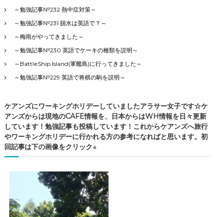
～勉強記事№232 熱中症対策～
～勉強記事№231 脱水は英語で？～
～梅雨がやってきました～
～勉強記事№230 英語でケーキの種類を説明～
～BattleShip Island(軍艦島)に行ってきました～
～勉強記事№229 英語で将棋の駒を説明～
ケアンズにワーキングホリデーしていましたアラサー女子です☆ケ
アンズからは現地のCAFE情報を、日本からはWH情報を日々更新
しています！勉強記事も投稿しています！これからケアンズへ旅行
やワーキングホリデーに行かれる方の参考になればと思います。初
回記事は下の画像をクリック↓