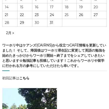
際
14
15
16
17
18
19
20
・
21
22
23
24
25
26
27
ケ
ア
28
29
30
31
ン
ズ
2月 »
の
C
ワーホリ中はケアンズ(CAIRNS)から役立つCAFE情報を更新してい
A
ました！ そして、帰国後はワーホリ滞在記に変更して英語の勉強を
F
始めたきっかけからワーホリ開始～終了までをシェアしていきたい
E
と思います☆勉強記事も投稿しています！これからワーホリや留学
情
に行かれる方の参考にしていただけたら幸いです。
報
・
ケ
初回記事は
こちら
ア
ン
ズ
観
光
・