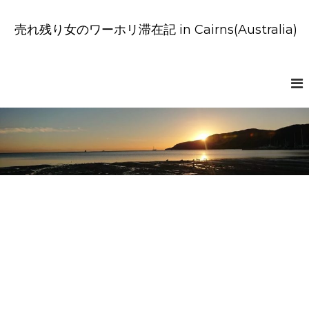
コ
ン
売れ残り女のワーホリ滞在記 in Cairns(Australia)
テ
ン
ツ
へ
ス
キ
ッ
プ