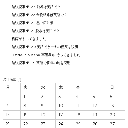
～勉強記事№234 残暑は英語で？～
～勉強記事№233 食物繊維は英語で？～
～勉強記事№232 熱中症対策～
～勉強記事№231 脱水は英語で？～
～梅雨がやってきました～
～勉強記事№230 英語でケーキの種類を説明～
～BattleShip Island(軍艦島)に行ってきました～
～勉強記事№229 英語で将棋の駒を説明～
2019年1月
月
火
水
木
金
土
日
1
2
3
4
5
6
7
8
9
10
11
12
13
14
15
16
17
18
19
20
21
22
23
24
25
26
27