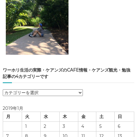
ワーホリ生活の実際・ケアンズのCAFE情報・ケアンズ観光・勉強
記事の4カテゴリーです
ワ
ー
ホ
2019年1月
リ
月
火
水
木
金
土
日
生
活
1
2
3
4
5
6
の
7
8
9
10
11
12
13
実