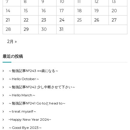
7
8
9
10
11
12
13
～
)
S
の
14
15
16
17
18
19
20
i
役
n
立
21
22
23
24
25
26
27
g
つ
28
29
30
31
S
C
i
A
n
F
2月 »
g
E
E
情
s
最近の投稿
報
p
～
r
T
～勉強記事№243 ○○歳になる～
e
H
s
E
～Hello October～
s
M
～勉強記事№242 少し中断させて下さい～
o
O
～
U
～Hello March～
T
H
～勉強記事№241 Go toとhead to～
T
～treat myself～
R
A
~Happy New Year 2024~
P
～Good Bye 2023～
C