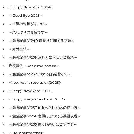
~Happy New Year 2024~
～Good Bye 2023～
～空気の乾燥がすごい～
～久しぶりの更新です～
～勉強記事№240 夏祭りに関する英語～
～海外出張～
～勉強記事№239 意外と知らない英単語～
近況報告～Keep me posted～
～勉強記事№238 バズるは英語で？～
~New Year’s resolution(2023)~
~Happy New Year 2023~
~Happy Merry Christmas 2022~
～勉強記事№237 followとbelowの使い方～
～勉強記事№236 台風にまつわる英語表現～
～勉強記事№235 乗り物酔いは英語で？～
～Hello september～