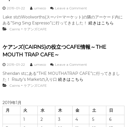
o
2019-01-22
umeco
Leave a Comment
n
Lake stのWoolworths(スーパーマーケット)の隣のアーケード内に
ケ
ある”Sing Sing Espresso”に行ってきました！
続きはこちら
ア
ン
・
Cairns
ケアンズCAFE
ズ
(
C
ケアンズ(CAIRNS)の役立つCAFE情報～THE
A
MOUTH TRAP CAFE～
I
R
N
o
2019-01-22
umeco
Leave a Comment
S
n
Sheridan stにある”THE MOUTHATRAP CAFE”に行ってきまし
)
ケ
た！ Rsuty’s Marketの入り口
続きはこちら
の
ア
役
ン
・
Cairns
ケアンズCAFE
立
ズ
つ
(
C
C
2019年1月
A
A
月
火
水
木
金
F
土
日
I
E
R
1
2
3
4
5
6
情
N
報
S