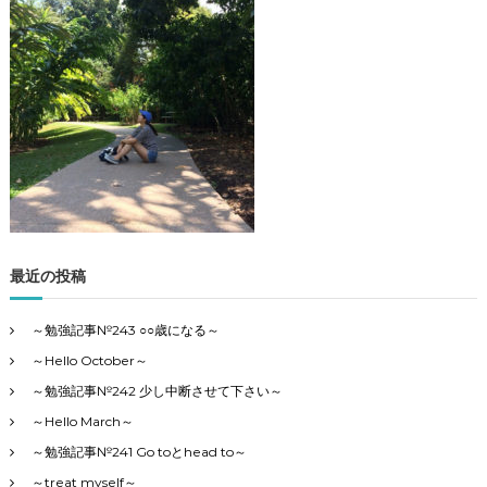
勉
強
記
事
の
4
カ
テ
ゴ
リ
ー
で
最近の投稿
す
～勉強記事№243 ○○歳になる～
～Hello October～
～勉強記事№242 少し中断させて下さい～
～Hello March～
～勉強記事№241 Go toとhead to～
～treat myself～