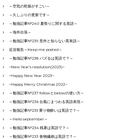
A
～空気の乾燥がすごい～
F
～久しぶりの更新です～
E
～
～勉強記事№240 夏祭りに関する英語～
～海外出張～
～勉強記事№239 意外と知らない英単語～
近況報告～Keep me posted～
～勉強記事№238 バズるは英語で？～
~New Year’s resolution(2023)~
~Happy New Year 2023~
~Happy Merry Christmas 2022~
～勉強記事№237 followとbelowの使い方～
～勉強記事№236 台風にまつわる英語表現～
～勉強記事№235 乗り物酔いは英語で？～
～Hello september～
～勉強記事№234 残暑は英語で？～
～勉強記事№233 食物繊維は英語で？～