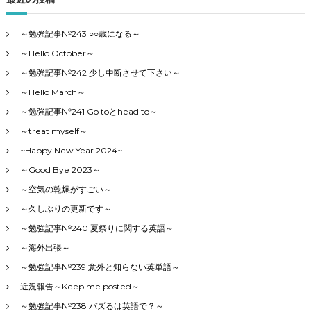
～勉強記事№243 ○○歳になる～
～Hello October～
～勉強記事№242 少し中断させて下さい～
～Hello March～
～勉強記事№241 Go toとhead to～
～treat myself～
~Happy New Year 2024~
～Good Bye 2023～
～空気の乾燥がすごい～
～久しぶりの更新です～
～勉強記事№240 夏祭りに関する英語～
～海外出張～
～勉強記事№239 意外と知らない英単語～
近況報告～Keep me posted～
～勉強記事№238 バズるは英語で？～