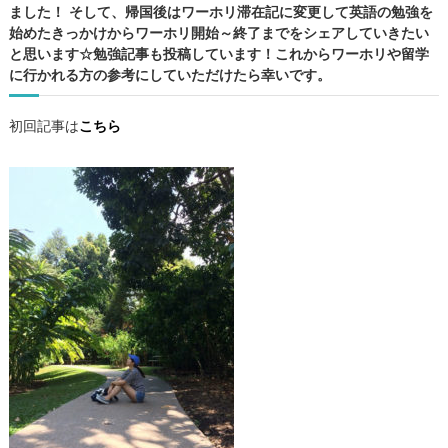
ました！ そして、帰国後はワーホリ滞在記に変更して英語の勉強を
F
始めたきっかけからワーホリ開始～終了までをシェアしていきたい
E
と思います☆勉強記事も投稿しています！これからワーホリや留学
情
に行かれる方の参考にしていただけたら幸いです。
報
・
ケ
初回記事は
こちら
ア
ン
ズ
観
光
・
勉
強
記
事
の
4
カ
テ
ゴ