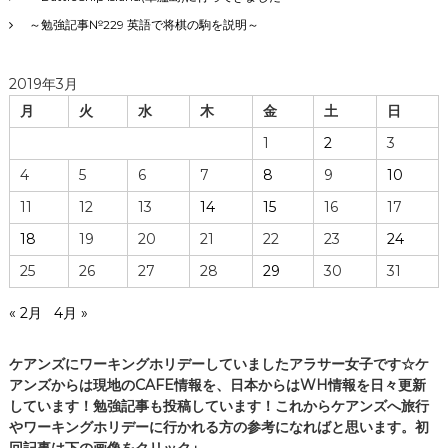
～勉強記事№229 英語で将棋の駒を説明～
2019年3月
月
火
水
木
金
土
日
1
2
3
4
5
6
7
8
9
10
11
12
13
14
15
16
17
18
19
20
21
22
23
24
25
26
27
28
29
30
31
« 2月
4月 »
ケアンズにワーキングホリデーしていましたアラサー女子です☆ケ
アンズからは現地のCAFE情報を、日本からはWH情報を日々更新
しています！勉強記事も投稿しています！これからケアンズへ旅行
やワーキングホリデーに行かれる方の参考になればと思います。初
回記事は下の画像をクリック↓