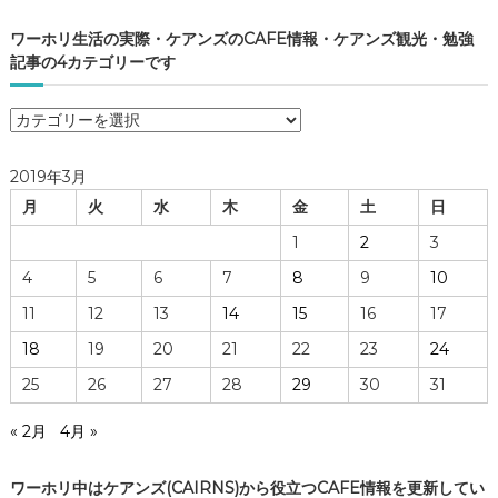
ワーホリ生活の実際・ケアンズのCAFE情報・ケアンズ観光・勉強
記事の4カテゴリーです
ワ
ー
ホ
2019年3月
リ
月
火
水
木
金
土
日
生
活
1
2
3
の
4
5
6
7
8
9
10
実
際
11
12
13
14
15
16
17
・
18
19
20
21
22
23
24
ケ
ア
25
26
27
28
29
30
31
ン
ズ
« 2月
4月 »
の
C
ワーホリ中はケアンズ(CAIRNS)から役立つCAFE情報を更新してい
A