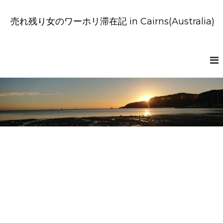
コ
ン
売れ残り女のワーホリ滞在記 in Cairns(Australia)
テ
ン
ツ
へ
ス
キ
ッ
プ