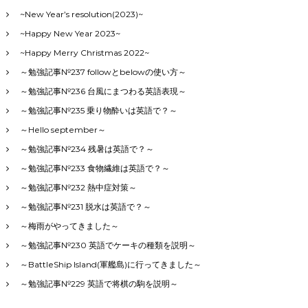
~New Year’s resolution(2023)~
~Happy New Year 2023~
~Happy Merry Christmas 2022~
～勉強記事№237 followとbelowの使い方～
～勉強記事№236 台風にまつわる英語表現～
～勉強記事№235 乗り物酔いは英語で？～
～Hello september～
～勉強記事№234 残暑は英語で？～
～勉強記事№233 食物繊維は英語で？～
～勉強記事№232 熱中症対策～
～勉強記事№231 脱水は英語で？～
～梅雨がやってきました～
～勉強記事№230 英語でケーキの種類を説明～
～BattleShip Island(軍艦島)に行ってきました～
～勉強記事№229 英語で将棋の駒を説明～