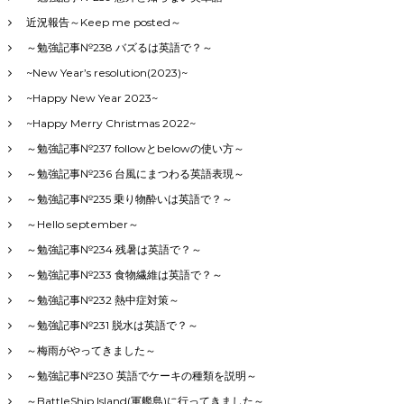
近況報告～Keep me posted～
～勉強記事№238 バズるは英語で？～
~New Year’s resolution(2023)~
~Happy New Year 2023~
~Happy Merry Christmas 2022~
～勉強記事№237 followとbelowの使い方～
～勉強記事№236 台風にまつわる英語表現～
～勉強記事№235 乗り物酔いは英語で？～
～Hello september～
～勉強記事№234 残暑は英語で？～
～勉強記事№233 食物繊維は英語で？～
～勉強記事№232 熱中症対策～
～勉強記事№231 脱水は英語で？～
～梅雨がやってきました～
～勉強記事№230 英語でケーキの種類を説明～
～BattleShip Island(軍艦島)に行ってきました～