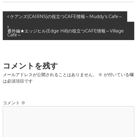
投
ケアンズ(CAIRNS)の役立つCAFE情報～Muddy’s Cafe～
稿
番外編★エッジヒル(Edge Hill)の役立つCAFE情報～Village
Cafe～
ナ
ビ
コメントを残す
ゲ
メールアドレスが公開されることはありません。
※
が付いている欄
は必須項目です
ー
シ
コメント
※
ョ
ン