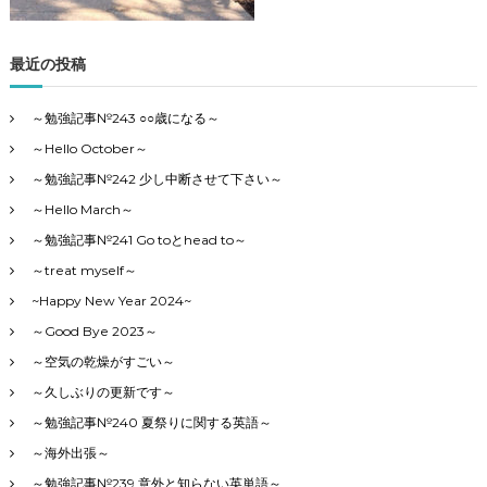
リ
ー
で
最近の投稿
す
～勉強記事№243 ○○歳になる～
～Hello October～
～勉強記事№242 少し中断させて下さい～
～Hello March～
～勉強記事№241 Go toとhead to～
～treat myself～
~Happy New Year 2024~
～Good Bye 2023～
～空気の乾燥がすごい～
～久しぶりの更新です～
～勉強記事№240 夏祭りに関する英語～
～海外出張～
～勉強記事№239 意外と知らない英単語～