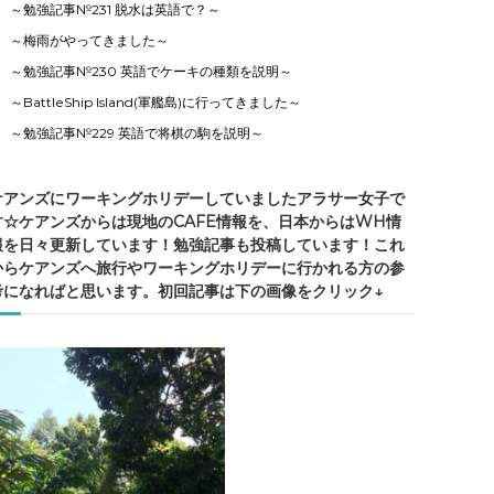
～勉強記事№231 脱水は英語で？～
～梅雨がやってきました～
～勉強記事№230 英語でケーキの種類を説明～
～BattleShip Island(軍艦島)に行ってきました～
～勉強記事№229 英語で将棋の駒を説明～
ケアンズにワーキングホリデーしていましたアラサー女子で
す☆ケアンズからは現地のCAFE情報を、日本からはWH情
報を日々更新しています！勉強記事も投稿しています！これ
からケアンズへ旅行やワーキングホリデーに行かれる方の参
考になればと思います。初回記事は下の画像をクリック↓