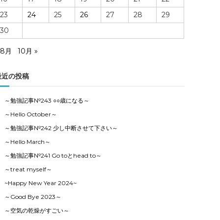
23
24
25
26
27
28
29
30
 8月
10月 »
最近の投稿
～勉強記事№243 ○○歳になる～
～Hello October～
～勉強記事№242 少し中断させて下さい～
～Hello March～
～勉強記事№241 Go toとhead to～
～treat myself～
~Happy New Year 2024~
～Good Bye 2023～
～空気の乾燥がすごい～