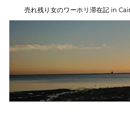
コ
ン
売れ残り女のワーホリ滞在記 in Cairns(
テ
ン
ツ
へ
ス
キ
ッ
プ