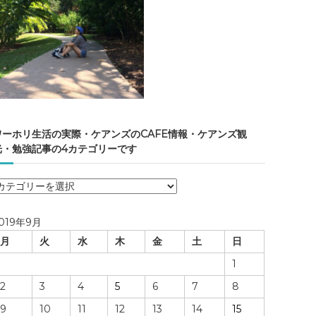
ワーホリ生活の実際・ケアンズのCAFE情報・ケアンズ観
光・勉強記事の4カテゴリーです
ワ
ー
ホ
019年9月
リ
月
火
水
木
金
土
日
生
活
1
の
2
3
4
5
6
7
8
実
際
9
10
11
12
13
14
15