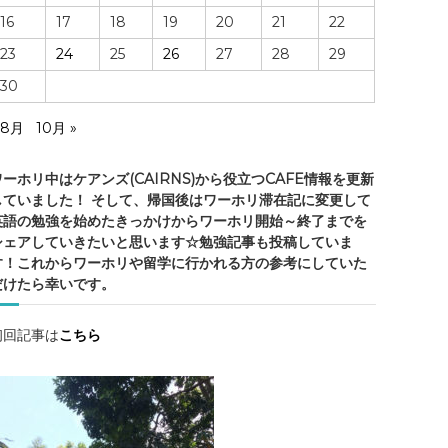
・
16
17
18
19
20
21
22
ケ
ア
23
24
25
26
27
28
29
ン
30
ズ
の
 8月
10月 »
ワーホリ中はケアンズ(CAIRNS)から役立つCAFE情報を更新
していました！ そして、帰国後はワーホリ滞在記に変更して
情
英語の勉強を始めたきっかけからワーホリ開始～終了までを
報
シェアしていきたいと思います☆勉強記事も投稿していま
・
す！これからワーホリや留学に行かれる方の参考にしていた
ケ
だけたら幸いです。
ア
ン
初回記事は
こちら
ズ
観
光
・
勉
強