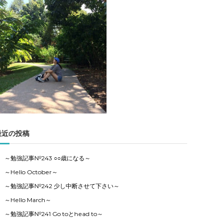
記
事
の
カ
テ
ゴ
リ
ー
で
す
最近の投稿
～勉強記事№243 ○○歳になる～
～Hello October～
～勉強記事№242 少し中断させて下さい～
～Hello March～
～勉強記事№241 Go toとhead to～