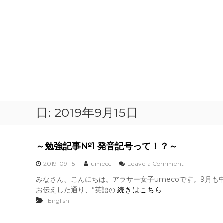
日:
2019年9月15日
～勉強記事№1 発音記号って！？～
o
2019-09-15
umeco
Leave a Comment
n
みなさん、こんにちは。アラサー女子umecoです。9月も
～
お伝えした通り、”英語の
続きはこちら
勉
強
English
記
事