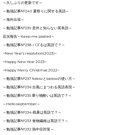
～久しぶりの更新です～
～勉強記事№240 夏祭りに関する英語～
～海外出張～
～勉強記事№239 意外と知らない英単語～
近況報告～Keep me posted～
～勉強記事№238 バズるは英語で？～
~New Year’s resolution(2023)~
~Happy New Year 2023~
~Happy Merry Christmas 2022~
～勉強記事№237 followとbelowの使い方～
～勉強記事№236 台風にまつわる英語表現～
～勉強記事№235 乗り物酔いは英語で？～
～Hello september～
～勉強記事№234 残暑は英語で？～
～勉強記事№233 食物繊維は英語で？～
～勉強記事№232 熱中症対策～