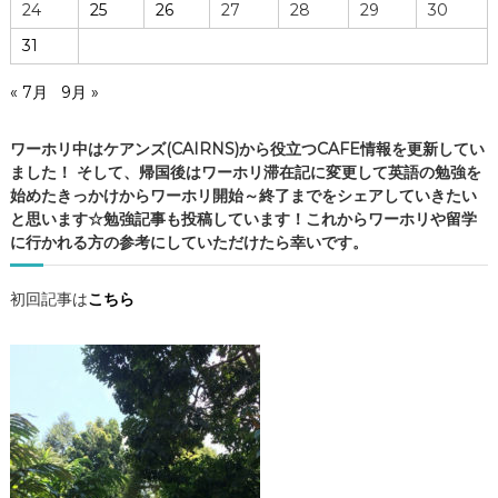
24
25
26
27
28
29
30
ン
31
ズ
の
« 7月
9月 »
C
A
F
ワーホリ中はケアンズ(CAIRNS)から役立つCAFE情報を更新してい
E
ました！ そして、帰国後はワーホリ滞在記に変更して英語の勉強を
情
始めたきっかけからワーホリ開始～終了までをシェアしていきたい
報
と思います☆勉強記事も投稿しています！これからワーホリや留学
・
に行かれる方の参考にしていただけたら幸いです。
ケ
ア
初回記事は
こちら
ン
ズ
観
光
・
勉
強
記
事