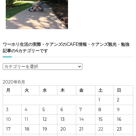
ワーホリ生活の実際・ケアンズのCAFE情報・ケアンズ観光・勉強
記事の4カテゴリーです
ワ
ー
ホ
2020年8月
リ
月
火
水
木
金
土
日
生
活
1
2
の
3
4
5
6
7
8
9
実
際
10
11
12
13
14
15
16
・
17
18
19
20
21
22
23
ケ
ア