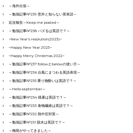
～海外出張～
～勉強記事№239 意外と知らない英単語～
近況報告～Keep me posted～
～勉強記事№238 バズるは英語で？～
~New Year’s resolution(2023)~
~Happy New Year 2023~
~Happy Merry Christmas 2022~
～勉強記事№237 followとbelowの使い方～
～勉強記事№236 台風にまつわる英語表現～
～勉強記事№235 乗り物酔いは英語で？～
～Hello september～
～勉強記事№234 残暑は英語で？～
～勉強記事№233 食物繊維は英語で？～
～勉強記事№232 熱中症対策～
～勉強記事№231 脱水は英語で？～
～梅雨がやってきました～