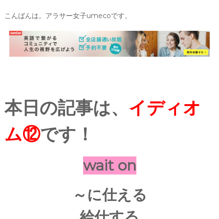
こんばんは。アラサー女子umecoです。
本日の記事は、
イディオ
ム⑫
です！
wait on
～に仕える
給仕する