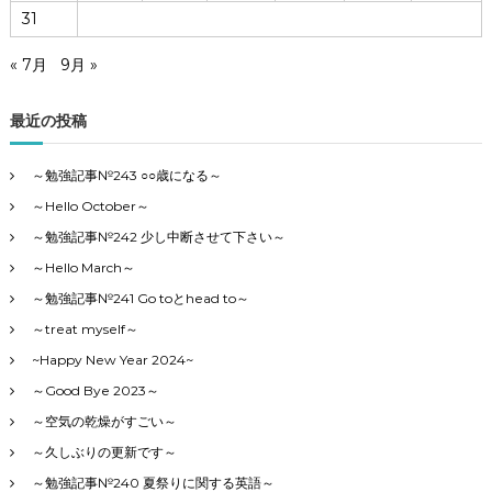
31
« 7月
9月 »
最近の投稿
～勉強記事№243 ○○歳になる～
～Hello October～
～勉強記事№242 少し中断させて下さい～
～Hello March～
～勉強記事№241 Go toとhead to～
～treat myself～
~Happy New Year 2024~
～Good Bye 2023～
～空気の乾燥がすごい～
～久しぶりの更新です～
～勉強記事№240 夏祭りに関する英語～