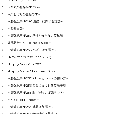
～空気の乾燥がすごい～
～久しぶりの更新です～
～勉強記事№240 夏祭りに関する英語～
～海外出張～
～勉強記事№239 意外と知らない英単語～
近況報告～Keep me posted～
～勉強記事№238 バズるは英語で？～
~New Year’s resolution(2023)~
~Happy New Year 2023~
~Happy Merry Christmas 2022~
～勉強記事№237 followとbelowの使い方～
～勉強記事№236 台風にまつわる英語表現～
～勉強記事№235 乗り物酔いは英語で？～
～Hello september～
～勉強記事№234 残暑は英語で？～
～勉強記事№233 食物繊維は英語で？～