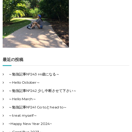
の
4
カ
テ
ゴ
リ
ー
で
す
最近の投稿
～勉強記事№243 ○○歳になる～
～Hello October～
～勉強記事№242 少し中断させて下さい～
～Hello March～
～勉強記事№241 Go toとhead to～
～treat myself～
~Happy New Year 2024~
～Good Bye 2023～