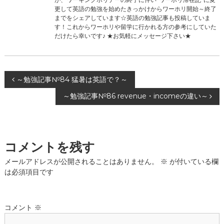
更して英語の勉強を始めたきっかけからワーホリ開始～終了
までをシェアしています☆英語の勉強記事も投稿していま
す！これからワーホリや留学に行かれる方の参考にしていた
だけたら幸いです♪ ★お気軽にメッセージ下さい★
投
～勉強記事№84 猛暑は英語で？～
～勉強記事№86 revenue・incomeの違い～
稿
ナ
コメントを残す
ビ
メールアドレスが公開されることはありません。
※
が付いている欄
ゲ
は必須項目です
ー
コメント
※
シ