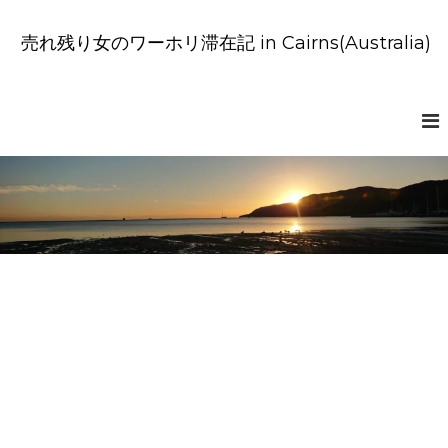
コ
ン
売れ残り女のワーホリ滞在記 in Cairns(Australia)
テ
ン
ツ
へ
ス
キ
ッ
プ