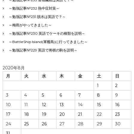
～勉強記事№232 熱中症対策～
～勉強記事№231 脱水は英語で？～
～梅雨がやってきました～
～勉強記事№230 英語でケーキの種類を説明～
～BattleShip Island(軍艦島)に行ってきました～
～勉強記事№229 英語で将棋の駒を説明～
2020年8月
月
火
水
木
金
土
日
1
2
3
4
5
6
7
8
9
10
11
12
13
14
15
16
17
18
19
20
21
22
23
24
25
26
27
28
29
30
31