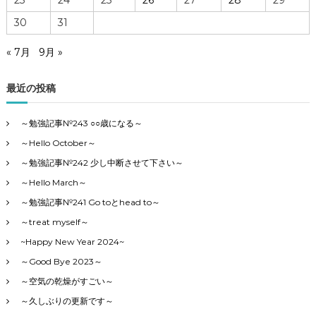
30
31
« 7月
9月 »
最近の投稿
～勉強記事№243 ○○歳になる～
～Hello October～
～勉強記事№242 少し中断させて下さい～
～Hello March～
～勉強記事№241 Go toとhead to～
～treat myself～
~Happy New Year 2024~
～Good Bye 2023～
～空気の乾燥がすごい～
～久しぶりの更新です～