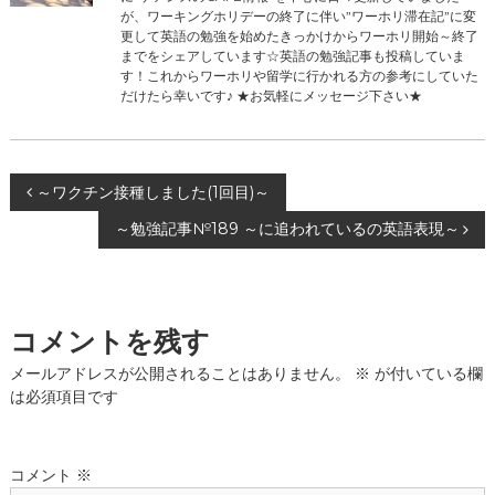
が、ワーキングホリデーの終了に伴い”ワーホリ滞在記”に変
更して英語の勉強を始めたきっかけからワーホリ開始～終了
までをシェアしています☆英語の勉強記事も投稿していま
す！これからワーホリや留学に行かれる方の参考にしていた
だけたら幸いです♪ ★お気軽にメッセージ下さい★
投
～ワクチン接種しました(1回目)～
～勉強記事№189 ～に追われているの英語表現～
稿
ナ
コメントを残す
ビ
メールアドレスが公開されることはありません。
※
が付いている欄
ゲ
は必須項目です
ー
コメント
※