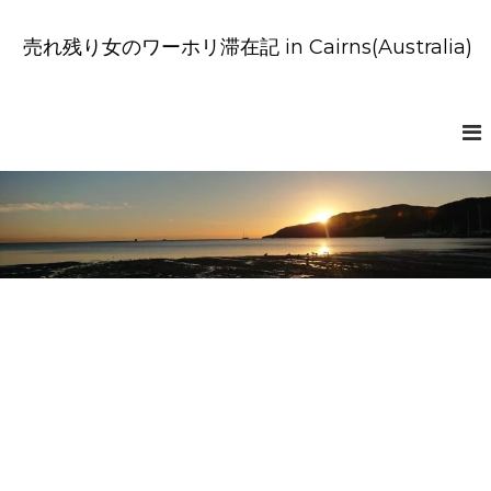
コ
ン
売れ残り女のワーホリ滞在記 in Cairns(Australia)
テ
ン
ツ
へ
ス
キ
ッ
プ