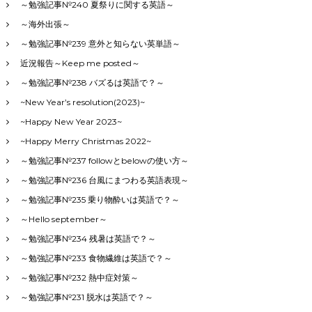
～勉強記事№240 夏祭りに関する英語～
～海外出張～
～勉強記事№239 意外と知らない英単語～
近況報告～Keep me posted～
～勉強記事№238 バズるは英語で？～
~New Year’s resolution(2023)~
~Happy New Year 2023~
~Happy Merry Christmas 2022~
～勉強記事№237 followとbelowの使い方～
～勉強記事№236 台風にまつわる英語表現～
～勉強記事№235 乗り物酔いは英語で？～
～Hello september～
～勉強記事№234 残暑は英語で？～
～勉強記事№233 食物繊維は英語で？～
～勉強記事№232 熱中症対策～
～勉強記事№231 脱水は英語で？～