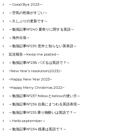
～Good Bye 2023～
～空気の乾燥がすごい～
～久しぶりの更新です～
～勉強記事№240 夏祭りに関する英語～
～海外出張～
～勉強記事№239 意外と知らない英単語～
近況報告～Keep me posted～
～勉強記事№238 バズるは英語で？～
~New Year’s resolution(2023)~
~Happy New Year 2023~
~Happy Merry Christmas 2022~
～勉強記事№237 followとbelowの使い方～
～勉強記事№236 台風にまつわる英語表現～
～勉強記事№235 乗り物酔いは英語で？～
～Hello september～
～勉強記事№234 残暑は英語で？～