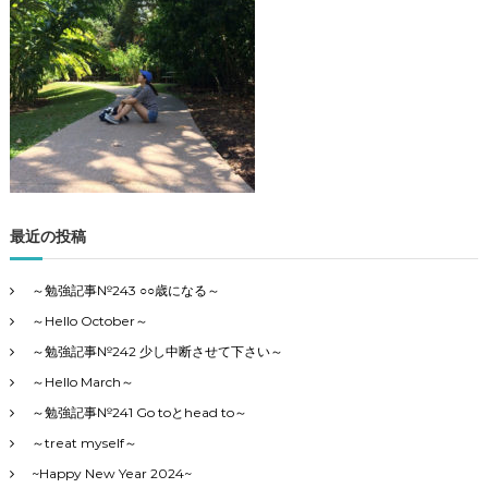
事
の
4
カ
テ
ゴ
リ
ー
で
す
最近の投稿
～勉強記事№243 ○○歳になる～
～Hello October～
～勉強記事№242 少し中断させて下さい～
～Hello March～
～勉強記事№241 Go toとhead to～
～treat myself～
~Happy New Year 2024~