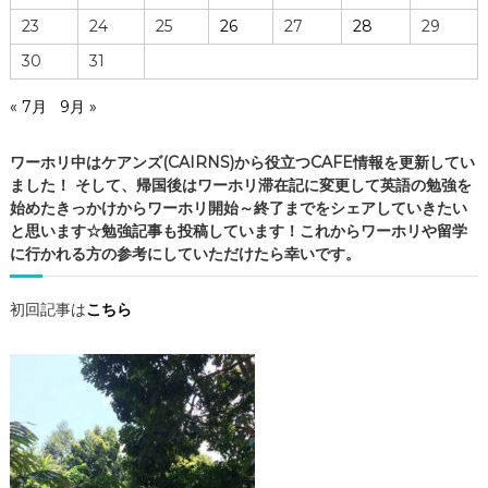
ア
23
24
25
26
27
28
29
ン
30
31
ズ
の
« 7月
9月 »
C
A
F
ワーホリ中はケアンズ(CAIRNS)から役立つCAFE情報を更新してい
E
ました！ そして、帰国後はワーホリ滞在記に変更して英語の勉強を
情
始めたきっかけからワーホリ開始～終了までをシェアしていきたい
報
と思います☆勉強記事も投稿しています！これからワーホリや留学
・
に行かれる方の参考にしていただけたら幸いです。
ケ
ア
初回記事は
こちら
ン
ズ
観
光
・
勉
強
記