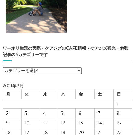
ワーホリ生活の実際・ケアンズのCAFE情報・ケアンズ観光・勉強
記事の4カテゴリーです
ワ
ー
ホ
2021年8月
リ
月
火
水
木
金
土
日
生
活
1
の
2
3
4
5
6
7
8
実
際
9
10
11
12
13
14
15
・
16
17
18
19
20
21
22
ケ