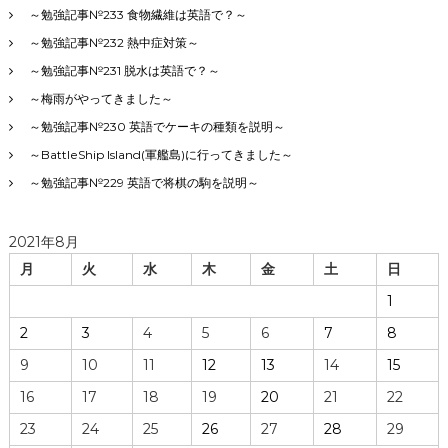
～勉強記事№233 食物繊維は英語で？～
～勉強記事№232 熱中症対策～
～勉強記事№231 脱水は英語で？～
～梅雨がやってきました～
～勉強記事№230 英語でケーキの種類を説明～
～BattleShip Island(軍艦島)に行ってきました～
～勉強記事№229 英語で将棋の駒を説明～
2021年8月
月
火
水
木
金
土
日
1
2
3
4
5
6
7
8
9
10
11
12
13
14
15
16
17
18
19
20
21
22
23
24
25
26
27
28
29