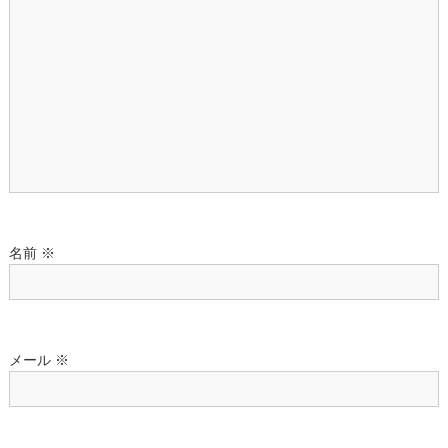
シ
ョ
ン
名前
※
メール
※