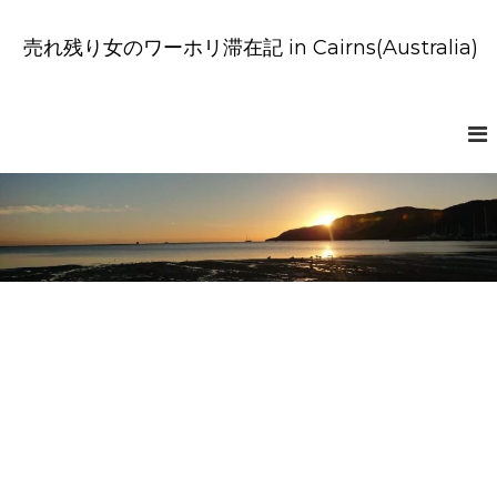
コ
ン
売れ残り女のワーホリ滞在記 in Cairns(Australia)
テ
ン
ツ
へ
ス
キ
ッ
プ