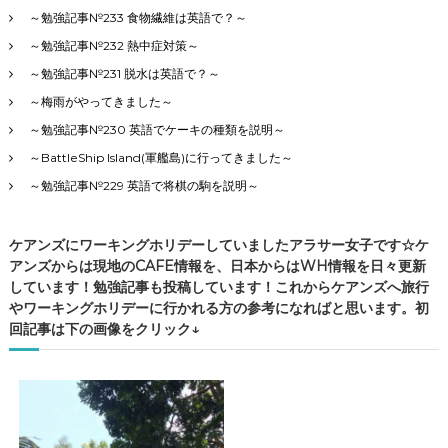
～勉強記事№233 食物繊維は英語で？～
～勉強記事№232 熱中症対策～
～勉強記事№231 脱水は英語で？～
～梅雨がやってきました～
～勉強記事№230 英語でケーキの種類を説明～
～BattleShip Island(軍艦島)に行ってきました～
～勉強記事№229 英語で将棋の駒を説明～
ケアンズにワーキングホリデーしていましたアラサー女子です☆ケ
アンズからは現地のCAFE情報を、日本からはWH情報を日々更新
しています！勉強記事も投稿しています！これからケアンズへ旅行
やワーキングホリデーに行かれる方の参考になればと思います。初
回記事は下の画像をクリック↓