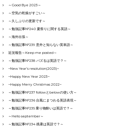
～Good Bye 2023～
～空気の乾燥がすごい～
～久しぶりの更新です～
～勉強記事№240 夏祭りに関する英語～
～海外出張～
～勉強記事№239 意外と知らない英単語～
近況報告～Keep me posted～
～勉強記事№238 バズるは英語で？～
~New Year’s resolution(2023)~
~Happy New Year 2023~
~Happy Merry Christmas 2022~
～勉強記事№237 followとbelowの使い方～
～勉強記事№236 台風にまつわる英語表現～
～勉強記事№235 乗り物酔いは英語で？～
～Hello september～
～勉強記事№234 残暑は英語で？～