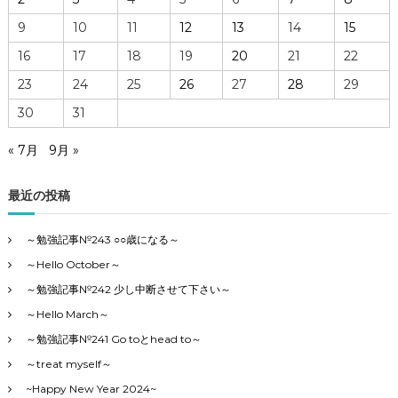
9
10
11
12
13
14
15
16
17
18
19
20
21
22
23
24
25
26
27
28
29
30
31
« 7月
9月 »
最近の投稿
～勉強記事№243 ○○歳になる～
～Hello October～
～勉強記事№242 少し中断させて下さい～
～Hello March～
～勉強記事№241 Go toとhead to～
～treat myself～
~Happy New Year 2024~