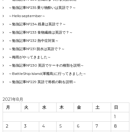
～勉強記事№235 乗り物酔いは英語で？～
～Hello september～
～勉強記事№234 残暑は英語で？～
～勉強記事№233 食物繊維は英語で？～
～勉強記事№232 熱中症対策～
～勉強記事№231 脱水は英語で？～
～梅雨がやってきました～
～勉強記事№230 英語でケーキの種類を説明～
～BattleShip Island(軍艦島)に行ってきました～
～勉強記事№229 英語で将棋の駒を説明～
2021年8月
月
火
水
木
金
土
日
1
2
3
4
5
6
7
8