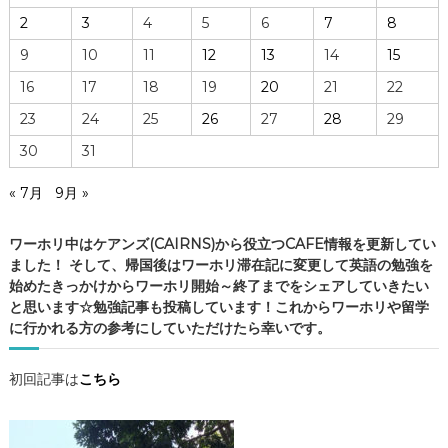
の
2
3
4
5
6
7
8
実
際
9
10
11
12
13
14
15
・
16
17
18
19
20
21
22
ケ
ア
23
24
25
26
27
28
29
ン
30
31
ズ
の
« 7月
9月 »
C
A
F
ワーホリ中はケアンズ(CAIRNS)から役立つCAFE情報を更新してい
E
ました！ そして、帰国後はワーホリ滞在記に変更して英語の勉強を
情
始めたきっかけからワーホリ開始～終了までをシェアしていきたい
報
と思います☆勉強記事も投稿しています！これからワーホリや留学
・
に行かれる方の参考にしていただけたら幸いです。
ケ
ア
初回記事は
こちら
ン
ズ
観
光