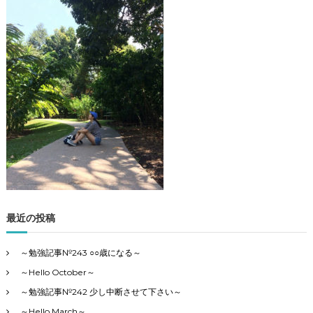
・
勉
強
記
事
の
4
カ
テ
ゴ
リ
ー
で
す
最近の投稿
～勉強記事№243 ○○歳になる～
～Hello October～
～勉強記事№242 少し中断させて下さい～
～Hello March～