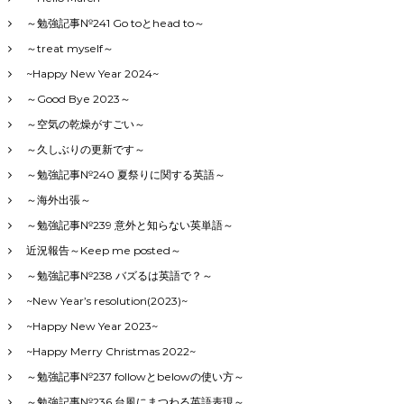
～勉強記事№241 Go toとhead to～
～treat myself～
~Happy New Year 2024~
～Good Bye 2023～
～空気の乾燥がすごい～
～久しぶりの更新です～
～勉強記事№240 夏祭りに関する英語～
～海外出張～
～勉強記事№239 意外と知らない英単語～
近況報告～Keep me posted～
～勉強記事№238 バズるは英語で？～
~New Year’s resolution(2023)~
~Happy New Year 2023~
~Happy Merry Christmas 2022~
～勉強記事№237 followとbelowの使い方～
～勉強記事№236 台風にまつわる英語表現～