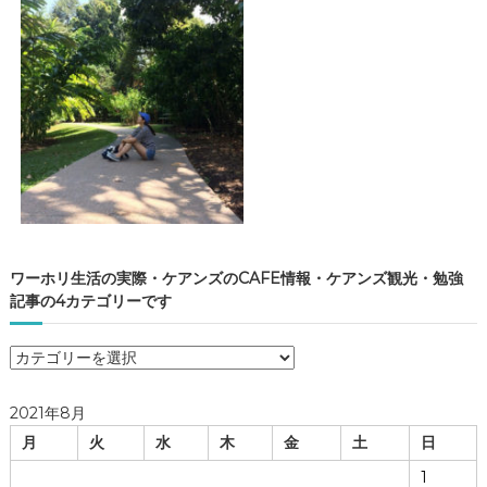
ワーホリ生活の実際・ケアンズのCAFE情報・ケアンズ観光・勉強
記事の4カテゴリーです
ワ
ー
ホ
2021年8月
リ
月
火
水
木
金
土
日
生
活
1