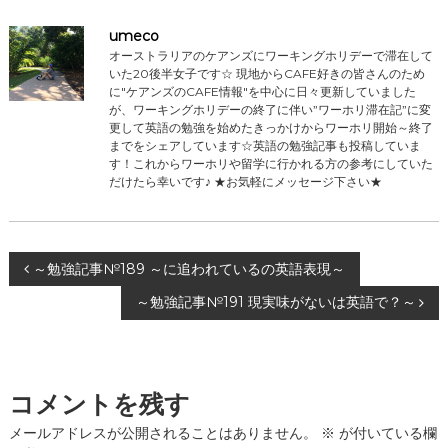
umeco
オーストラリアのケアンズにワーキングホリデーで滞在して
いた20後半女子です☆ 現地からCAFE好きの皆さんのため
に"ケアンズのCAFE情報"を中心に日々更新していました
が、ワーキングホリデーの終了に伴い”ワーホリ滞在記”に変
更して英語の勉強を始めたきっかけからワーホリ開始～終了
までをシェアしています☆英語の勉強記事も投稿していま
す！これからワーホリや留学に行かれる方の参考にしていた
だけたら幸いです♪ ★お気軽にメッセージ下さい★
投
～勉強記事№189 ～に追われているの英語表現～
～勉強記事№191 現実味がないは英語で？～
稿
ナ
コメントを残す
ビ
メールアドレスが公開されることはありません。
※
が付いている欄