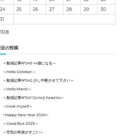
24
25
26
27
28
29
30
31
 10月
最近の投稿
～勉強記事№243 ○○歳になる～
～Hello October～
～勉強記事№242 少し中断させて下さい～
～Hello March～
～勉強記事№241 Go toとhead to～
～treat myself～
~Happy New Year 2024~
～Good Bye 2023～
～空気の乾燥がすごい～