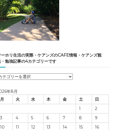
ワーホリ生活の実際・ケアンズのCAFE情報・ケアンズ観
光・勉強記事の4カテゴリーです
ワ
ー
ホ
026年8月
リ
月
火
水
木
金
土
日
生
活
1
2
の
3
4
5
6
7
8
9
実
際
10
11
12
13
14
15
16