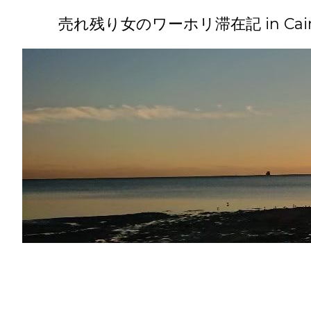
コ
ン
売れ残り女のワーホリ滞在記 in Cairns(
テ
ン
ツ
へ
ス
キ
ッ
プ