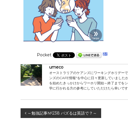
Pocket
umeco
オーストラリアのケアンズにワーキングホリデーで滞
ンズのCAFE情報"を中心に日々更新していました
を始めたきっかけからワーホリ開始～終了までをシ
学に行かれる方の参考にしていただけたら幸いです
投
～勉強記事№238 バズるは英語で？～
稿