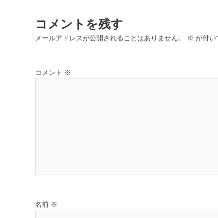
ナ
コメントを残す
ビ
メールアドレスが公開されることはありません。
※
が付い
ゲ
コメント
※
ー
シ
ョ
ン
名前
※