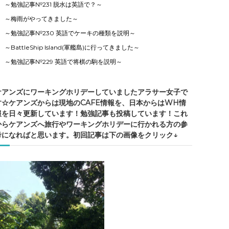
～勉強記事№231 脱水は英語で？～
～梅雨がやってきました～
～勉強記事№230 英語でケーキの種類を説明～
～BattleShip Island(軍艦島)に行ってきました～
～勉強記事№229 英語で将棋の駒を説明～
ケアンズにワーキングホリデーしていましたアラサー女子で
す☆ケアンズからは現地のCAFE情報を、日本からはWH情
報を日々更新しています！勉強記事も投稿しています！これ
からケアンズへ旅行やワーキングホリデーに行かれる方の参
考になればと思います。初回記事は下の画像をクリック↓