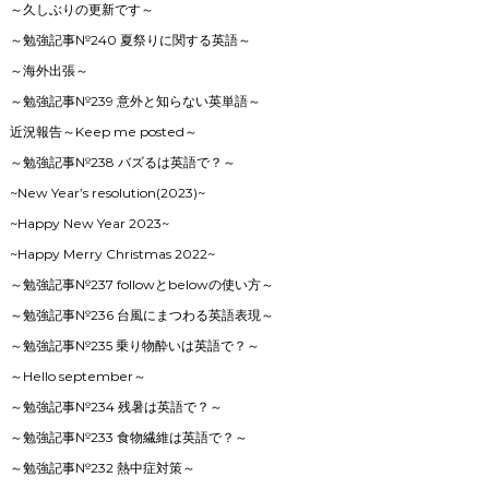
～久しぶりの更新です～
～勉強記事№240 夏祭りに関する英語～
～海外出張～
～勉強記事№239 意外と知らない英単語～
近況報告～Keep me posted～
～勉強記事№238 バズるは英語で？～
~New Year’s resolution(2023)~
~Happy New Year 2023~
~Happy Merry Christmas 2022~
～勉強記事№237 followとbelowの使い方～
～勉強記事№236 台風にまつわる英語表現～
～勉強記事№235 乗り物酔いは英語で？～
～Hello september～
～勉強記事№234 残暑は英語で？～
～勉強記事№233 食物繊維は英語で？～
～勉強記事№232 熱中症対策～