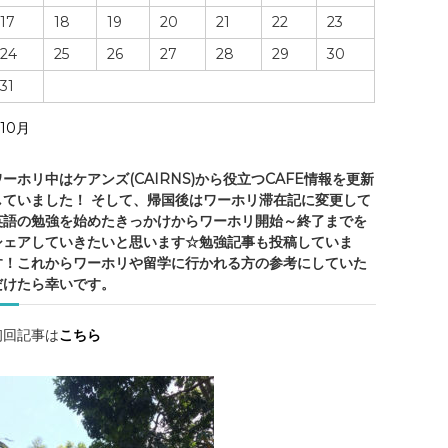
・
17
18
19
20
21
22
23
ケ
ア
24
25
26
27
28
29
30
ン
31
ズ
の
 10月
ワーホリ中はケアンズ(CAIRNS)から役立つCAFE情報を更新
していました！ そして、帰国後はワーホリ滞在記に変更して
情
英語の勉強を始めたきっかけからワーホリ開始～終了までを
報
シェアしていきたいと思います☆勉強記事も投稿していま
・
す！これからワーホリや留学に行かれる方の参考にしていた
ケ
だけたら幸いです。
ア
ン
初回記事は
こちら
ズ
観
光
・
勉
強