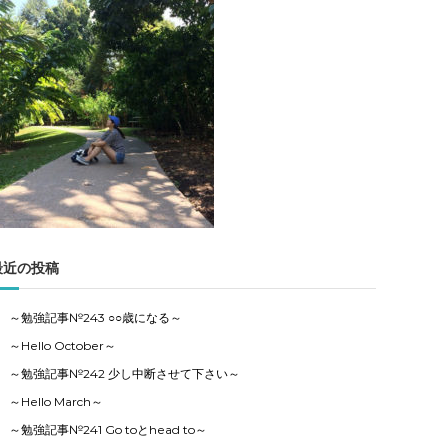
記
事
の
カ
テ
ゴ
リ
ー
で
す
最近の投稿
～勉強記事№243 ○○歳になる～
～Hello October～
～勉強記事№242 少し中断させて下さい～
～Hello March～
～勉強記事№241 Go toとhead to～