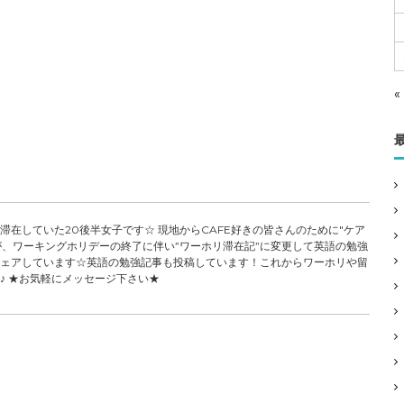
«
在していた20後半女子です☆ 現地からCAFE好きの皆さんのために"ケア
が、ワーキングホリデーの終了に伴い”ワーホリ滞在記”に変更して英語の勉強
ェアしています☆英語の勉強記事も投稿しています！これからワーホリや留
♪ ★お気軽にメッセージ下さい★