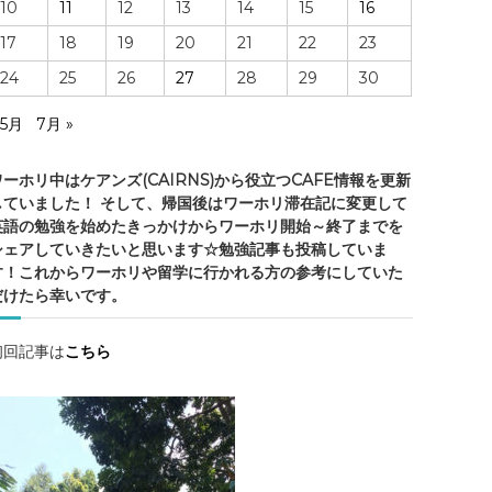
10
11
12
13
14
15
16
・
17
18
19
20
21
22
23
ケ
ア
24
25
26
27
28
29
30
ン
ズ
 5月
7月 »
の
ワーホリ中はケアンズ(CAIRNS)から役立つCAFE情報を更新
していました！ そして、帰国後はワーホリ滞在記に変更して
英語の勉強を始めたきっかけからワーホリ開始～終了までを
シェアしていきたいと思います☆勉強記事も投稿していま
情
す！これからワーホリや留学に行かれる方の参考にしていた
報
だけたら幸いです。
・
ケ
ア
初回記事は
こちら
ン
ズ
観
光
・
勉