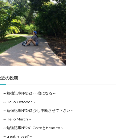
強
記
事
の
カ
テ
ゴ
リ
ー
で
す
最近の投稿
～勉強記事№243 ○○歳になる～
～Hello October～
～勉強記事№242 少し中断させて下さい～
～Hello March～
～勉強記事№241 Go toとhead to～
～treat myself～