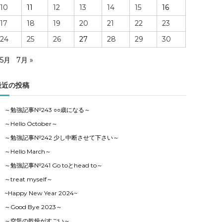
10
11
12
13
14
15
16
17
18
19
20
21
22
23
24
25
26
27
28
29
30
 5月
7月 »
最近の投稿
～勉強記事№243 ○○歳になる～
～Hello October～
～勉強記事№242 少し中断させて下さい～
～Hello March～
～勉強記事№241 Go toとhead to～
～treat myself～
~Happy New Year 2024~
～Good Bye 2023～
～空気の乾燥がすごい～