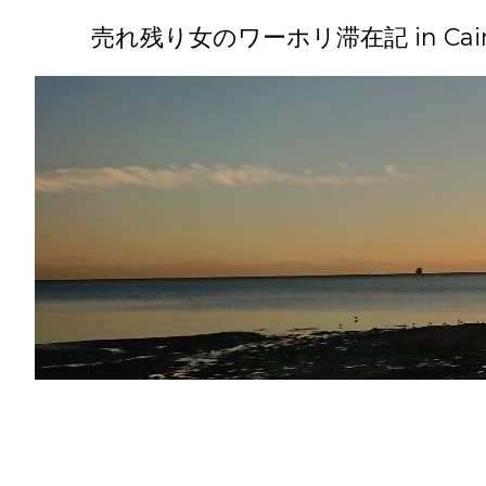
コ
ン
売れ残り女のワーホリ滞在記 in Cairns(
テ
ン
ツ
へ
ス
キ
ッ
プ