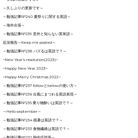
～久しぶりの更新です～
～勉強記事№240 夏祭りに関する英語～
～海外出張～
～勉強記事№239 意外と知らない英単語～
近況報告～Keep me posted～
～勉強記事№238 バズるは英語で？～
~New Year’s resolution(2023)~
~Happy New Year 2023~
~Happy Merry Christmas 2022~
～勉強記事№237 followとbelowの使い方～
～勉強記事№236 台風にまつわる英語表現～
～勉強記事№235 乗り物酔いは英語で？～
～Hello september～
～勉強記事№234 残暑は英語で？～
～勉強記事№233 食物繊維は英語で？～
～勉強記事№232 熱中症対策～