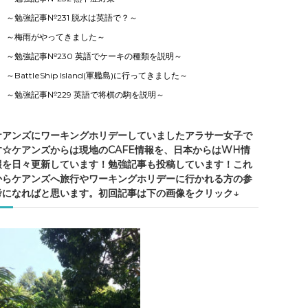
～勉強記事№231 脱水は英語で？～
～梅雨がやってきました～
～勉強記事№230 英語でケーキの種類を説明～
～BattleShip Island(軍艦島)に行ってきました～
～勉強記事№229 英語で将棋の駒を説明～
ケアンズにワーキングホリデーしていましたアラサー女子で
す☆ケアンズからは現地のCAFE情報を、日本からはWH情
報を日々更新しています！勉強記事も投稿しています！これ
からケアンズへ旅行やワーキングホリデーに行かれる方の参
考になればと思います。初回記事は下の画像をクリック↓