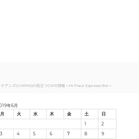
ケアンズ(CAIRNS)の役立つCAFE情報～Mi Piace Espresso Bar～
019年6月
月
火
水
木
金
土
日
1
2
3
4
5
6
7
8
9