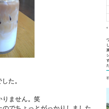
«
C
A
F
E
でした。
かりません。
笑
たのでちょっとがっかりしました。