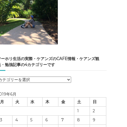
ワーホリ生活の実際・ケアンズのCAFE情報・ケアンズ観
光・勉強記事の4カテゴリーです
ワ
ー
ホ
019年6月
リ
月
火
水
木
金
土
日
生
活
1
2
の
3
4
5
6
7
8
9
実
際