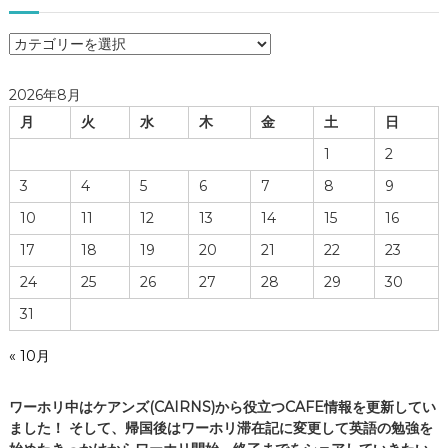
ワ
ー
ホ
2026年8月
リ
月
火
水
木
金
土
日
生
活
1
2
の
3
4
5
6
7
8
9
実
際
10
11
12
13
14
15
16
・
17
18
19
20
21
22
23
ケ
ア
24
25
26
27
28
29
30
ン
31
ズ
の
« 10月
C
A
F
ワーホリ中はケアンズ(CAIRNS)から役立つCAFE情報を更新してい
E
ました！ そして、帰国後はワーホリ滞在記に変更して英語の勉強を
情