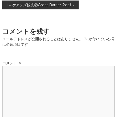
投
～ケアンズ観光②Great Barrier Reef～
稿
ナ
コメントを残す
ビ
メールアドレスが公開されることはありません。
※
が付いている欄
は必須項目です
ゲ
ー
コメント
※
シ
ョ
ン