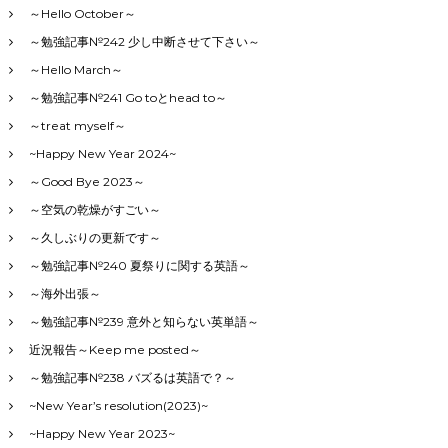
～Hello October～
～勉強記事№242 少し中断させて下さい～
～Hello March～
～勉強記事№241 Go toとhead to～
～treat myself～
~Happy New Year 2024~
～Good Bye 2023～
～空気の乾燥がすごい～
～久しぶりの更新です～
～勉強記事№240 夏祭りに関する英語～
～海外出張～
～勉強記事№239 意外と知らない英単語～
近況報告～Keep me posted～
～勉強記事№238 バズるは英語で？～
~New Year’s resolution(2023)~
~Happy New Year 2023~