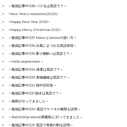
～勉強記事№238 バズるは英語で？～
~New Year’s resolution(2023)~
~Happy New Year 2023~
~Happy Merry Christmas 2022~
～勉強記事№237 followとbelowの使い方～
～勉強記事№236 台風にまつわる英語表現～
～勉強記事№235 乗り物酔いは英語で？～
～Hello september～
～勉強記事№234 残暑は英語で？～
～勉強記事№233 食物繊維は英語で？～
～勉強記事№232 熱中症対策～
～勉強記事№231 脱水は英語で？～
～梅雨がやってきました～
～勉強記事№230 英語でケーキの種類を説明～
～BattleShip Island(軍艦島)に行ってきました～
～勉強記事№229 英語で将棋の駒を説明～