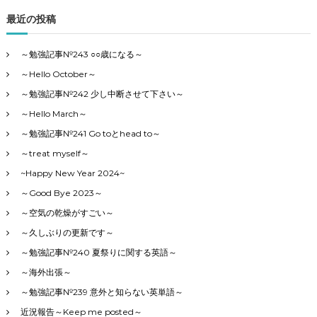
す
最近の投稿
～勉強記事№243 ○○歳になる～
～Hello October～
～勉強記事№242 少し中断させて下さい～
～Hello March～
～勉強記事№241 Go toとhead to～
～treat myself～
~Happy New Year 2024~
～Good Bye 2023～
～空気の乾燥がすごい～
～久しぶりの更新です～
～勉強記事№240 夏祭りに関する英語～
～海外出張～
～勉強記事№239 意外と知らない英単語～
近況報告～Keep me posted～