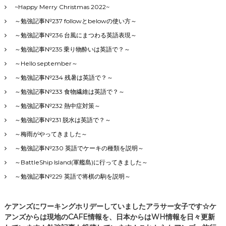
~Happy Merry Christmas 2022~
～勉強記事№237 followとbelowの使い方～
～勉強記事№236 台風にまつわる英語表現～
～勉強記事№235 乗り物酔いは英語で？～
～Hello september～
～勉強記事№234 残暑は英語で？～
～勉強記事№233 食物繊維は英語で？～
～勉強記事№232 熱中症対策～
～勉強記事№231 脱水は英語で？～
～梅雨がやってきました～
～勉強記事№230 英語でケーキの種類を説明～
～BattleShip Island(軍艦島)に行ってきました～
～勉強記事№229 英語で将棋の駒を説明～
ケアンズにワーキングホリデーしていましたアラサー女子です☆ケ
アンズからは現地のCAFE情報を、日本からはWH情報を日々更新