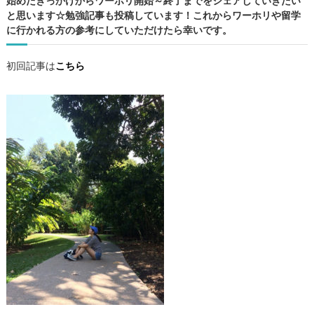
始めたきっかけからワーホリ開始～終了までをシェアしていきたい
報
と思います☆勉強記事も投稿しています！これからワーホリや留学
・
に行かれる方の参考にしていただけたら幸いです。
ケ
ア
初回記事は
こちら
ン
ズ
観
光
・
勉
強
記
事
の
4
カ
テ
ゴ
リ
ー
で