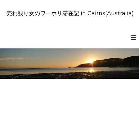
コ
ン
売れ残り女のワーホリ滞在記 in Cairns(Australia)
テ
ン
ツ
へ
ス
キ
ッ
プ