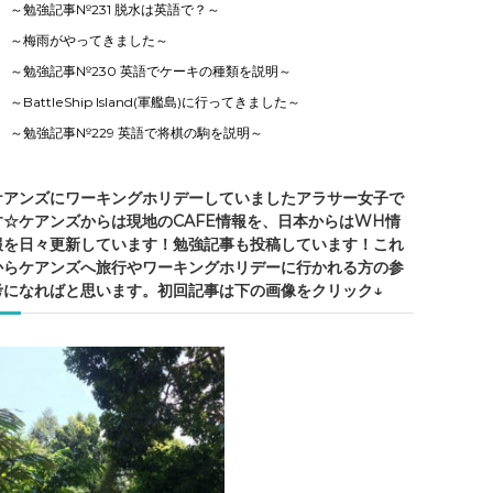
～勉強記事№231 脱水は英語で？～
～梅雨がやってきました～
～勉強記事№230 英語でケーキの種類を説明～
～BattleShip Island(軍艦島)に行ってきました～
～勉強記事№229 英語で将棋の駒を説明～
ケアンズにワーキングホリデーしていましたアラサー女子で
す☆ケアンズからは現地のCAFE情報を、日本からはWH情
報を日々更新しています！勉強記事も投稿しています！これ
からケアンズへ旅行やワーキングホリデーに行かれる方の参
考になればと思います。初回記事は下の画像をクリック↓