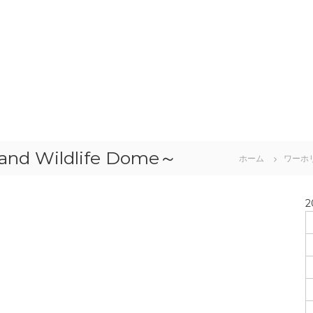
d Wildlife Dome～
ホーム
ワーホ
2