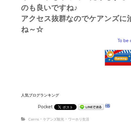
のも良いですね♪
アクセス抜群なのでケアンズに
ね～☆
To
be 
人気ブログランキング
Pocket
・
・
Cairns
ケアンズ観光
ワーホリ生活