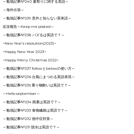
～勉強記事№240 夏祭りに関する英語～
～海外出張～
～勉強記事№239 意外と知らない英単語～
近況報告～Keep me posted～
～勉強記事№238 バズるは英語で？～
~New Year’s resolution(2023)~
~Happy New Year 2023~
~Happy Merry Christmas 2022~
～勉強記事№237 followとbelowの使い方～
～勉強記事№236 台風にまつわる英語表現～
～勉強記事№235 乗り物酔いは英語で？～
～Hello september～
～勉強記事№234 残暑は英語で？～
～勉強記事№233 食物繊維は英語で？～
～勉強記事№232 熱中症対策～
～勉強記事№231 脱水は英語で？～