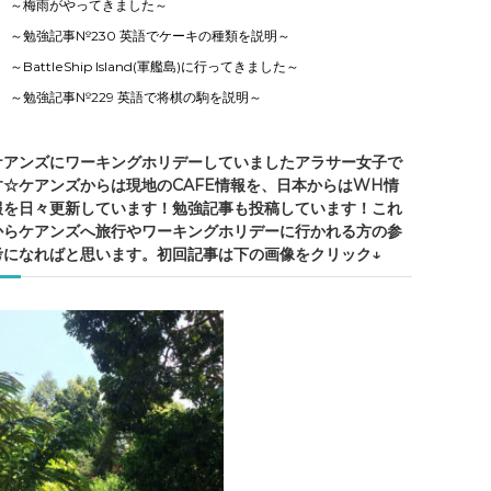
～梅雨がやってきました～
～勉強記事№230 英語でケーキの種類を説明～
～BattleShip Island(軍艦島)に行ってきました～
～勉強記事№229 英語で将棋の駒を説明～
ケアンズにワーキングホリデーしていましたアラサー女子で
す☆ケアンズからは現地のCAFE情報を、日本からはWH情
報を日々更新しています！勉強記事も投稿しています！これ
からケアンズへ旅行やワーキングホリデーに行かれる方の参
考になればと思います。初回記事は下の画像をクリック↓