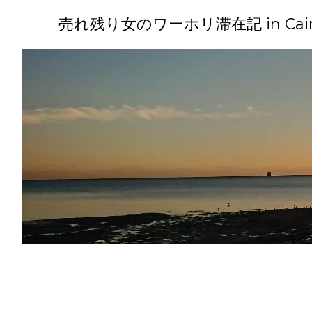
コ
ン
売れ残り女のワーホリ滞在記 in Cairns(
テ
ン
ツ
へ
ス
キ
ッ
プ