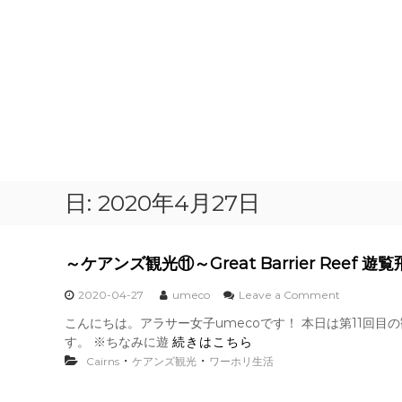
日:
2020年4月27日
～ケアンズ観光⑪～Great Barrier Reef 遊
o
2020-04-27
umeco
Leave a Comment
n
こんにちは。アラサー女子umecoです！ 本日は第11回
～
す。 ※ちなみに遊
続きはこちら
ケ
ア
・
・
Cairns
ケアンズ観光
ワーホリ生活
ン
ズ