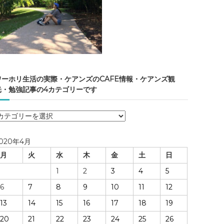
ワーホリ生活の実際・ケアンズのCAFE情報・ケアンズ観
光・勉強記事の4カテゴリーです
ワ
ー
ホ
020年4月
リ
月
火
水
木
金
土
日
生
活
1
2
3
4
5
の
6
7
8
9
10
11
12
実
際
13
14
15
16
17
18
19
・
20
21
22
23
24
25
26
ケ