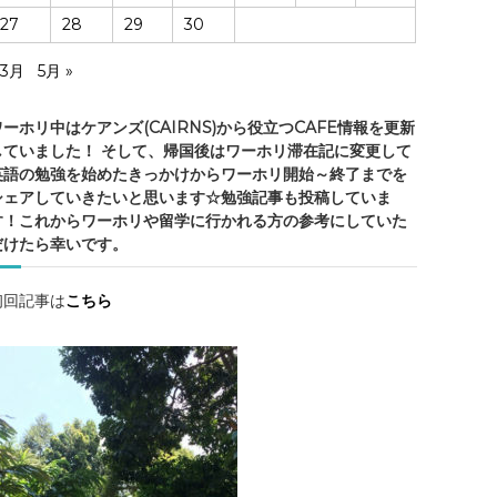
ア
27
28
29
30
ン
ズ
 3月
5月 »
の
ワーホリ中はケアンズ(CAIRNS)から役立つCAFE情報を更新
していました！ そして、帰国後はワーホリ滞在記に変更して
英語の勉強を始めたきっかけからワーホリ開始～終了までを
シェアしていきたいと思います☆勉強記事も投稿していま
情
す！これからワーホリや留学に行かれる方の参考にしていた
報
だけたら幸いです。
・
ケ
ア
初回記事は
こちら
ン
ズ
観
光
・
勉
強
記