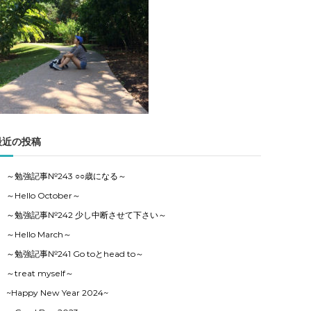
事
の
カ
テ
ゴ
リ
ー
で
す
最近の投稿
～勉強記事№243 ○○歳になる～
～Hello October～
～勉強記事№242 少し中断させて下さい～
～Hello March～
～勉強記事№241 Go toとhead to～
～treat myself～
~Happy New Year 2024~