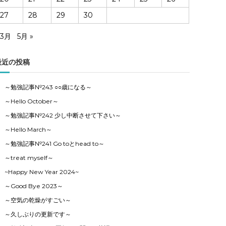
27
28
29
30
 3月
5月 »
最近の投稿
～勉強記事№243 ○○歳になる～
～Hello October～
～勉強記事№242 少し中断させて下さい～
～Hello March～
～勉強記事№241 Go toとhead to～
～treat myself～
~Happy New Year 2024~
～Good Bye 2023～
～空気の乾燥がすごい～
～久しぶりの更新です～