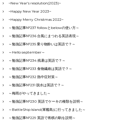
~New Year’s resolution(2023)~
~Happy New Year 2023~
~Happy Merry Christmas 2022~
～勉強記事№237 followとbelowの使い方～
～勉強記事№236 台風にまつわる英語表現～
～勉強記事№235 乗り物酔いは英語で？～
～Hello september～
～勉強記事№234 残暑は英語で？～
～勉強記事№233 食物繊維は英語で？～
～勉強記事№232 熱中症対策～
～勉強記事№231 脱水は英語で？～
～梅雨がやってきました～
～勉強記事№230 英語でケーキの種類を説明～
～BattleShip Island(軍艦島)に行ってきました～
～勉強記事№229 英語で将棋の駒を説明～