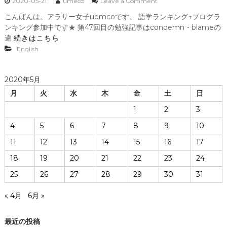
o
2020-05-21
umeco
Leave a Comment
n
こんばんは。アラサー女子uemcoです。 語学ランキング↑ブログラ
～
ンキング参加中です★ 第47回目の勉強記事はcondemn・blameの
勉
強
違
続きはこちら
記
English
事
№
4
2020年5月
7
c
月
火
水
木
金
土
日
o
1
2
3
n
d
4
5
6
7
8
9
10
e
m
11
12
13
14
15
16
17
n
・
18
19
20
21
22
23
24
b
25
26
27
28
29
l
30
31
a
m
« 4月
6月 »
e
の
違
最近の投稿