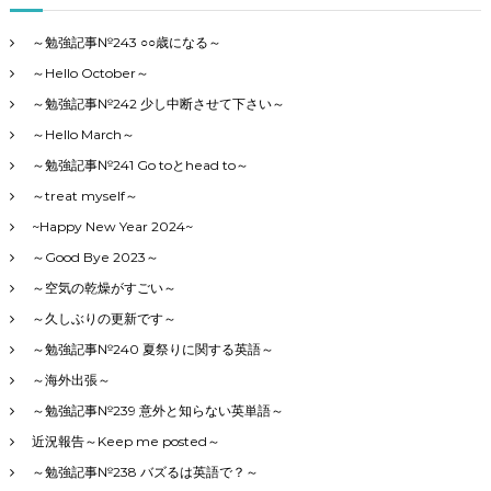
い
～
～勉強記事№243 ○○歳になる～
～Hello October～
～勉強記事№242 少し中断させて下さい～
～Hello March～
～勉強記事№241 Go toとhead to～
～treat myself～
~Happy New Year 2024~
～Good Bye 2023～
～空気の乾燥がすごい～
～久しぶりの更新です～
～勉強記事№240 夏祭りに関する英語～
～海外出張～
～勉強記事№239 意外と知らない英単語～
近況報告～Keep me posted～
～勉強記事№238 バズるは英語で？～