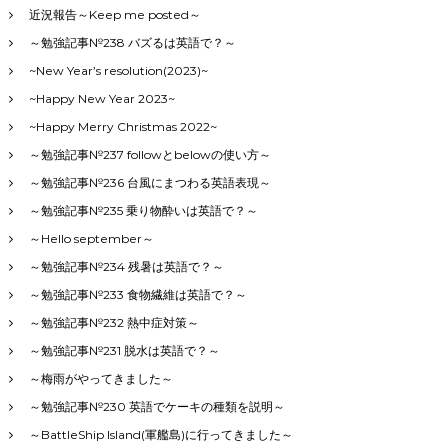
近況報告～Keep me posted～
～勉強記事№238 バズるは英語で？～
~New Year’s resolution(2023)~
~Happy New Year 2023~
~Happy Merry Christmas 2022~
～勉強記事№237 followとbelowの使い方～
～勉強記事№236 台風にまつわる英語表現～
～勉強記事№235 乗り物酔いは英語で？～
～Hello september～
～勉強記事№234 残暑は英語で？～
～勉強記事№233 食物繊維は英語で？～
～勉強記事№232 熱中症対策～
～勉強記事№231 脱水は英語で？～
～梅雨がやってきました～
～勉強記事№230 英語でケーキの種類を説明～
～BattleShip Island(軍艦島)に行ってきました～