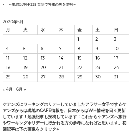
～勉強記事№229 英語で将棋の駒を説明～
2020年5月
月
火
水
木
金
土
日
1
2
3
4
5
6
7
8
9
10
11
12
13
14
15
16
17
18
19
20
21
22
23
24
25
26
27
28
29
30
31
« 4月
6月 »
ケアンズにワーキングホリデーしていましたアラサー女子です☆ケ
アンズからは現地のCAFE情報を、日本からはWH情報を日々更新
しています！勉強記事も投稿しています！これからケアンズへ旅行
やワーキングホリデーに行かれる方の参考になればと思います。初
回記事は下の画像をクリック↓