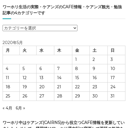
ワーホリ生活の実際・ケアンズのCAFE情報・ケアンズ観光・勉強
記事の4カテゴリーです
ワ
ー
ホ
2020年5月
リ
月
火
水
木
金
土
日
生
活
1
2
3
の
4
5
6
7
8
9
10
実
際
11
12
13
14
15
16
17
・
18
19
20
21
22
23
24
ケ
ア
25
26
27
28
29
30
31
ン
ズ
« 4月
6月 »
の
C
ワーホリ中はケアンズ(CAIRNS)から役立つCAFE情報を更新してい
A