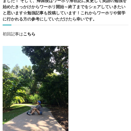
ました！ そして、帰国後はワーホリ滞在記に変更して英語の勉強を
F
始めたきっかけからワーホリ開始～終了までをシェアしていきたい
E
と思います☆勉強記事も投稿しています！これからワーホリや留学
情
に行かれる方の参考にしていただけたら幸いです。
報
・
ケ
初回記事は
こちら
ア
ン
ズ
観
光
・
勉
強
記
事
の
4
カ
テ
ゴ
リ