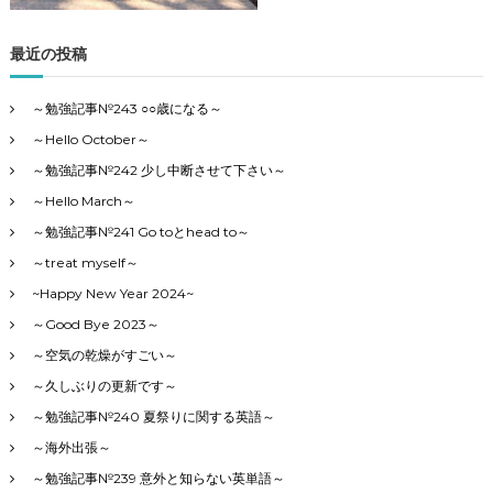
ー
で
最近の投稿
す
～勉強記事№243 ○○歳になる～
～Hello October～
～勉強記事№242 少し中断させて下さい～
～Hello March～
～勉強記事№241 Go toとhead to～
～treat myself～
~Happy New Year 2024~
～Good Bye 2023～
～空気の乾燥がすごい～
～久しぶりの更新です～
～勉強記事№240 夏祭りに関する英語～
～海外出張～
～勉強記事№239 意外と知らない英単語～