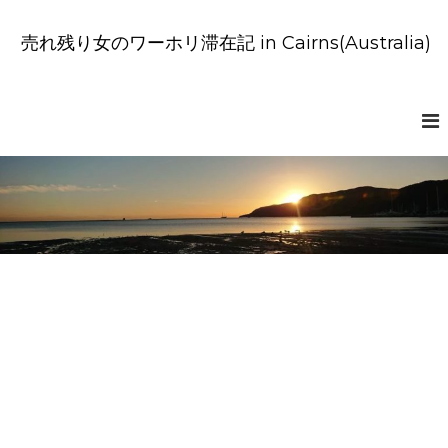
コ
ン
売れ残り女のワーホリ滞在記 in Cairns(Australia)
テ
ン
ツ
へ
ス
キ
ッ
プ