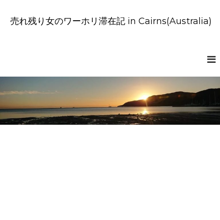
コ
ン
売れ残り女のワーホリ滞在記 in Cairns(Australia)
テ
ン
ツ
へ
ス
キ
ッ
プ