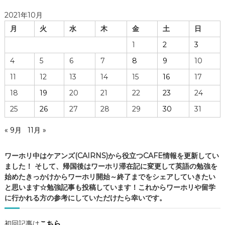
ホ
2021年10月
リ
月
火
水
木
金
土
日
生
活
1
2
3
の
4
5
6
7
8
9
10
実
際
11
12
13
14
15
16
17
・
18
19
20
21
22
23
24
ケ
ア
25
26
27
28
29
30
31
ン
ズ
« 9月
11月 »
の
C
ワーホリ中はケアンズ(CAIRNS)から役立つCAFE情報を更新してい
A
ました！ そして、帰国後はワーホリ滞在記に変更して英語の勉強を
F
始めたきっかけからワーホリ開始～終了までをシェアしていきたい
E
と思います☆勉強記事も投稿しています！これからワーホリや留学
情
に行かれる方の参考にしていただけたら幸いです。
報
・
ケ
初回記事は
こちら