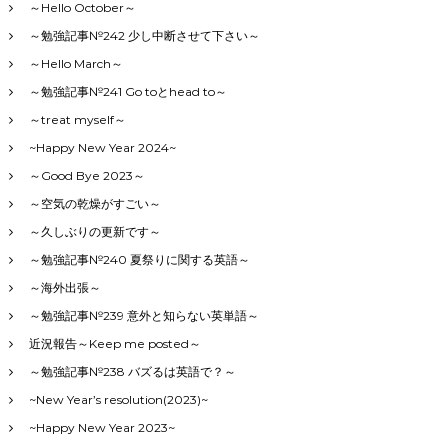
～Hello October～
～勉強記事№242 少し中断させて下さい～
～Hello March～
～勉強記事№241 Go toとhead to～
～treat myself～
~Happy New Year 2024~
～Good Bye 2023～
～空気の乾燥がすごい～
～久しぶりの更新です～
～勉強記事№240 夏祭りに関する英語～
～海外出張～
～勉強記事№239 意外と知らない英単語～
近況報告～Keep me posted～
～勉強記事№238 バズるは英語で？～
~New Year’s resolution(2023)~
~Happy New Year 2023~