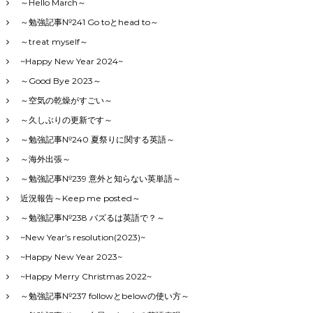
～Hello March～
～勉強記事№241 Go toとhead to～
～treat myself～
~Happy New Year 2024~
～Good Bye 2023～
～空気の乾燥がすごい～
～久しぶりの更新です～
～勉強記事№240 夏祭りに関する英語～
～海外出張～
～勉強記事№239 意外と知らない英単語～
近況報告～Keep me posted～
～勉強記事№238 バズるは英語で？～
~New Year’s resolution(2023)~
~Happy New Year 2023~
~Happy Merry Christmas 2022~
～勉強記事№237 followとbelowの使い方～