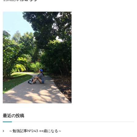
ア
ン
ズ
観
光
・
勉
強
記
事
の
4
カ
テ
ゴ
リ
ー
で
最近の投稿
す
～勉強記事№243 ○○歳になる～