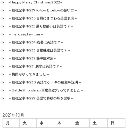
~Happy Merry Christmas 2022~
～勉強記事№237 followとbelowの使い方～
～勉強記事№236 台風にまつわる英語表現～
～勉強記事№235 乗り物酔いは英語で？～
～Hello september～
～勉強記事№234 残暑は英語で？～
～勉強記事№233 食物繊維は英語で？～
～勉強記事№232 熱中症対策～
～勉強記事№231 脱水は英語で？～
～梅雨がやってきました～
～勉強記事№230 英語でケーキの種類を説明～
～BattleShip Island(軍艦島)に行ってきました～
～勉強記事№229 英語で将棋の駒を説明～
2021年10月
月
火
水
木
金
土
日