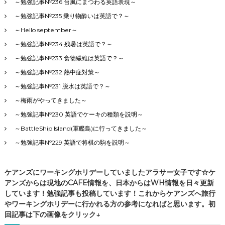
～勉強記事№236 台風にまつわる英語表現～
～勉強記事№235 乗り物酔いは英語で？～
～Hello september～
～勉強記事№234 残暑は英語で？～
～勉強記事№233 食物繊維は英語で？～
～勉強記事№232 熱中症対策～
～勉強記事№231 脱水は英語で？～
～梅雨がやってきました～
～勉強記事№230 英語でケーキの種類を説明～
～BattleShip Island(軍艦島)に行ってきました～
～勉強記事№229 英語で将棋の駒を説明～
ケアンズにワーキングホリデーしていましたアラサー女子です☆ケ
アンズからは現地のCAFE情報を、日本からはWH情報を日々更新
しています！勉強記事も投稿しています！これからケアンズへ旅行
やワーキングホリデーに行かれる方の参考になればと思います。初
回記事は下の画像をクリック↓