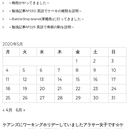
～梅雨がやってきました～
～勉強記事№230 英語でケーキの種類を説明～
～BattleShip Island(軍艦島)に行ってきました～
～勉強記事№229 英語で将棋の駒を説明～
2020年5月
月
火
水
木
金
土
日
1
2
3
4
5
6
7
8
9
10
11
12
13
14
15
16
17
18
19
20
21
22
23
24
25
26
27
28
29
30
31
« 4月
6月 »
ケアンズにワーキングホリデーしていましたアラサー女子です☆ケ