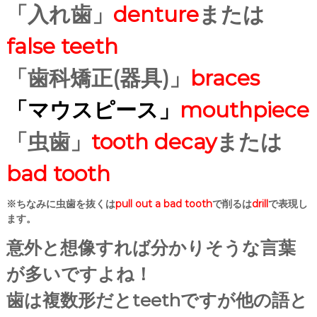
「入れ歯」
denture
または
false teeth
「歯科矯正(器具)」
braces
「マウスピース」
mouthpiece
「虫歯」
tooth decay
または
bad tooth
※ちなみに虫歯を抜くは
pull out a bad tooth
で削るは
drill
で表現し
ます。
意外と想像すれば分かりそうな言葉
が多いですよね！
歯は複数形だとteethですが他の語と