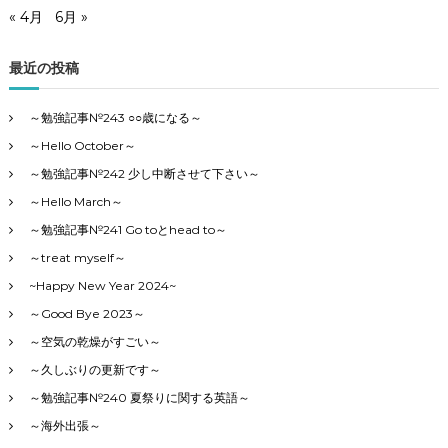
« 4月
6月 »
最近の投稿
～勉強記事№243 ○○歳になる～
～Hello October～
～勉強記事№242 少し中断させて下さい～
～Hello March～
～勉強記事№241 Go toとhead to～
～treat myself～
~Happy New Year 2024~
～Good Bye 2023～
～空気の乾燥がすごい～
～久しぶりの更新です～
～勉強記事№240 夏祭りに関する英語～
～海外出張～