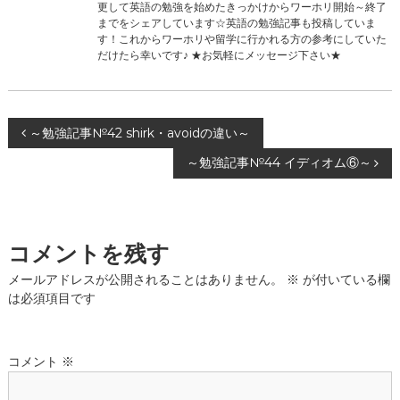
更して英語の勉強を始めたきっかけからワーホリ開始～終了
までをシェアしています☆英語の勉強記事も投稿していま
す！これからワーホリや留学に行かれる方の参考にしていた
だけたら幸いです♪ ★お気軽にメッセージ下さい★
投
～勉強記事№42 shirk・avoidの違い～
～勉強記事№44 イディオム⑥～
稿
ナ
コメントを残す
ビ
メールアドレスが公開されることはありません。
※
が付いている欄
ゲ
は必須項目です
ー
コメント
※
シ