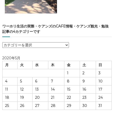
ワーホリ生活の実際・ケアンズのCAFE情報・ケアンズ観光・勉強
記事の4カテゴリーです
ワ
ー
ホ
2020年5月
リ
月
火
水
木
金
土
日
生
活
1
2
3
の
4
5
6
7
8
9
10
実
際
11
12
13
14
15
16
17
・
18
19
20
21
22
23
24
ケ
ア
25
26
27
28
29
30
31
ン
ズ