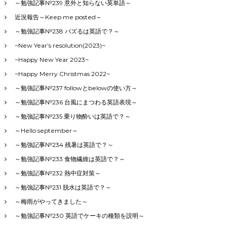
～勉強記事№239 意外と知らない英単語～
近況報告～Keep me posted～
～勉強記事№238 バズるは英語で？～
~New Year’s resolution(2023)~
~Happy New Year 2023~
~Happy Merry Christmas 2022~
～勉強記事№237 followとbelowの使い方～
～勉強記事№236 台風にまつわる英語表現～
～勉強記事№235 乗り物酔いは英語で？～
～Hello september～
～勉強記事№234 残暑は英語で？～
～勉強記事№233 食物繊維は英語で？～
～勉強記事№232 熱中症対策～
～勉強記事№231 脱水は英語で？～
～梅雨がやってきました～
～勉強記事№230 英語でケーキの種類を説明～