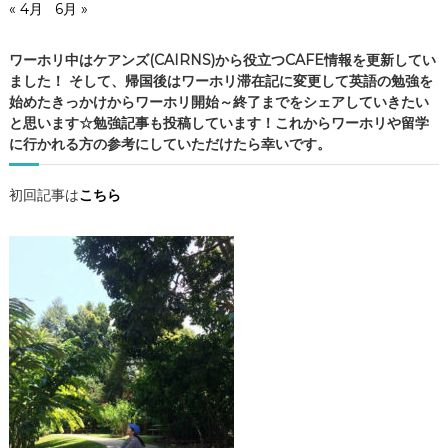
« 4月
6月 »
の
C
ワーホリ中はケアンズ(CAIRNS)から役立つCAFE情報を更新してい
A
ました！ そして、帰国後はワーホリ滞在記に変更して英語の勉強を
F
始めたきっかけからワーホリ開始～終了までをシェアしていきたい
E
と思います☆勉強記事も投稿しています！これからワーホリや留学
情
に行かれる方の参考にしていただけたら幸いです。
報
・
ケ
初回記事は
こちら
ア
ン
ズ
観
光
・
勉
強
記
事
の
4