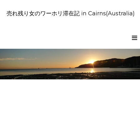
コ
ン
売れ残り女のワーホリ滞在記 in Cairns(Australia)
テ
ン
ツ
へ
ス
キ
ッ
プ