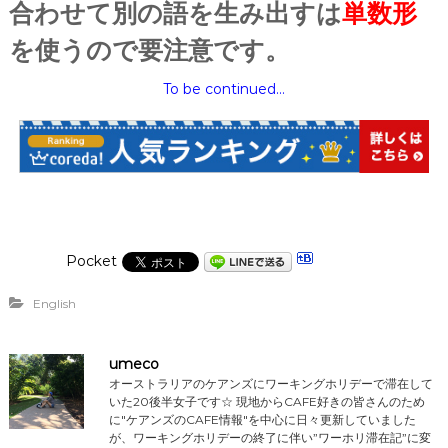
合わせて別の語を生み出すは
単数形
を使うので要注意です。
To be continued…
Pocket
English
umeco
オーストラリアのケアンズにワーキングホリデーで滞在して
いた20後半女子です☆ 現地からCAFE好きの皆さんのため
に"ケアンズのCAFE情報"を中心に日々更新していました
が、ワーキングホリデーの終了に伴い”ワーホリ滞在記”に変