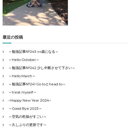
カ
テ
ゴ
リ
ー
で
最近の投稿
す
～勉強記事№243 ○○歳になる～
～Hello October～
～勉強記事№242 少し中断させて下さい～
～Hello March～
～勉強記事№241 Go toとhead to～
～treat myself～
~Happy New Year 2024~
～Good Bye 2023～
～空気の乾燥がすごい～
～久しぶりの更新です～