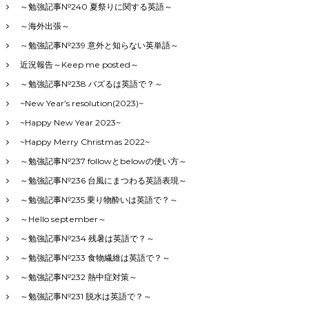
～勉強記事№240 夏祭りに関する英語～
～海外出張～
～勉強記事№239 意外と知らない英単語～
近況報告～Keep me posted～
～勉強記事№238 バズるは英語で？～
~New Year’s resolution(2023)~
~Happy New Year 2023~
~Happy Merry Christmas 2022~
～勉強記事№237 followとbelowの使い方～
～勉強記事№236 台風にまつわる英語表現～
～勉強記事№235 乗り物酔いは英語で？～
～Hello september～
～勉強記事№234 残暑は英語で？～
～勉強記事№233 食物繊維は英語で？～
～勉強記事№232 熱中症対策～
～勉強記事№231 脱水は英語で？～