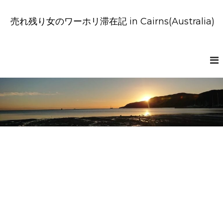
コ
ン
売れ残り女のワーホリ滞在記 in Cairns(Australia)
テ
ン
ツ
へ
ス
キ
ッ
プ