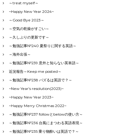
～treat myself～
~Happy New Year 2024~
～Good Bye 2023～
～空気の乾燥がすごい～
～久しぶりの更新です～
～勉強記事№240 夏祭りに関する英語～
～海外出張～
～勉強記事№239 意外と知らない英単語～
近況報告～Keep me posted～
～勉強記事№238 バズるは英語で？～
~New Year’s resolution(2023)~
~Happy New Year 2023~
~Happy Merry Christmas 2022~
～勉強記事№237 followとbelowの使い方～
～勉強記事№236 台風にまつわる英語表現～
～勉強記事№235 乗り物酔いは英語で？～