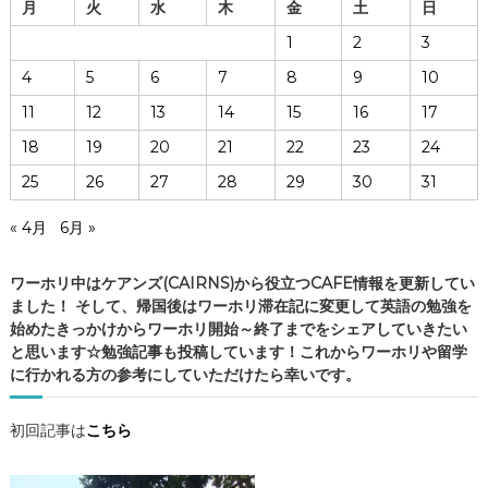
月
火
水
木
金
土
日
生
活
1
2
3
の
4
5
6
7
8
9
10
実
際
11
12
13
14
15
16
17
・
18
19
20
21
22
23
24
ケ
ア
25
26
27
28
29
30
31
ン
ズ
« 4月
6月 »
の
C
ワーホリ中はケアンズ(CAIRNS)から役立つCAFE情報を更新してい
A
ました！ そして、帰国後はワーホリ滞在記に変更して英語の勉強を
F
始めたきっかけからワーホリ開始～終了までをシェアしていきたい
E
と思います☆勉強記事も投稿しています！これからワーホリや留学
情
に行かれる方の参考にしていただけたら幸いです。
報
・
ケ
初回記事は
こちら
ア
ン