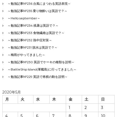
～勉強記事№236 台風にまつわる英語表現～
～勉強記事№235 乗り物酔いは英語で？～
～Hello september～
～勉強記事№234 残暑は英語で？～
～勉強記事№233 食物繊維は英語で？～
～勉強記事№232 熱中症対策～
～勉強記事№231 脱水は英語で？～
～梅雨がやってきました～
～勉強記事№230 英語でケーキの種類を説明～
～BattleShip Island(軍艦島)に行ってきました～
～勉強記事№229 英語で将棋の駒を説明～
2020年5月
月
火
水
木
金
土
日
1
2
3
4
5
6
7
8
9
10