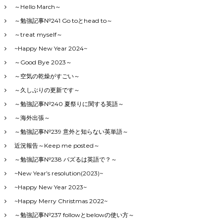
～Hello March～
～勉強記事№241 Go toとhead to～
～treat myself～
~Happy New Year 2024~
～Good Bye 2023～
～空気の乾燥がすごい～
～久しぶりの更新です～
～勉強記事№240 夏祭りに関する英語～
～海外出張～
～勉強記事№239 意外と知らない英単語～
近況報告～Keep me posted～
～勉強記事№238 バズるは英語で？～
~New Year’s resolution(2023)~
~Happy New Year 2023~
~Happy Merry Christmas 2022~
～勉強記事№237 followとbelowの使い方～