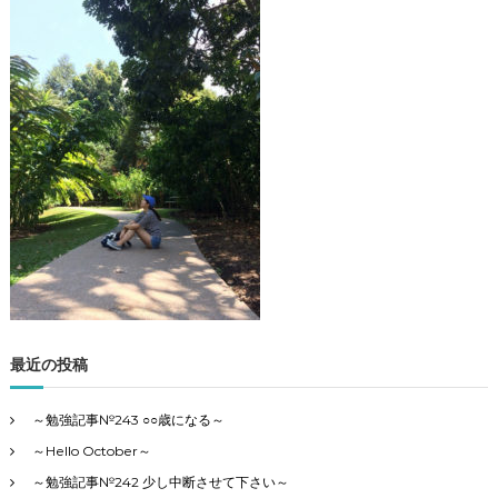
ズ
観
光
・
勉
強
記
事
の
4
カ
テ
ゴ
リ
ー
で
最近の投稿
す
～勉強記事№243 ○○歳になる～
～Hello October～
～勉強記事№242 少し中断させて下さい～