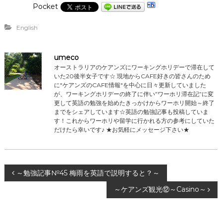
Pocket
English
umeco
オーストラリアのケアンズにワーキングホリデーで滞在して
いた20後半女子です☆ 現地からCAFE好きの皆さんのため
に"ケアンズのCAFE情報"を中心に日々更新していました
が、ワーキングホリデーの終了に伴い”ワーホリ滞在記”に変
更して英語の勉強を始めたきっかけからワーホリ開始～終了
までをシェアしています☆英語の勉強記事も投稿していま
す！これからワーホリや留学に行かれる方の参考にしていた
だけたら幸いです♪ ★お気軽にメッセージ下さい★
投
～勉強記事№45 梅雨を英語で説明すると？～
～ケアンズ観光⑫～Casino～
稿
ナ