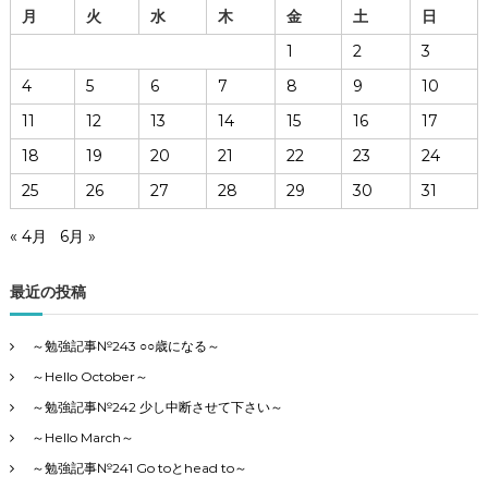
月
火
水
木
金
土
日
1
2
3
4
5
6
7
8
9
10
11
12
13
14
15
16
17
18
19
20
21
22
23
24
25
26
27
28
29
30
31
« 4月
6月 »
最近の投稿
～勉強記事№243 ○○歳になる～
～Hello October～
～勉強記事№242 少し中断させて下さい～
～Hello March～
～勉強記事№241 Go toとhead to～