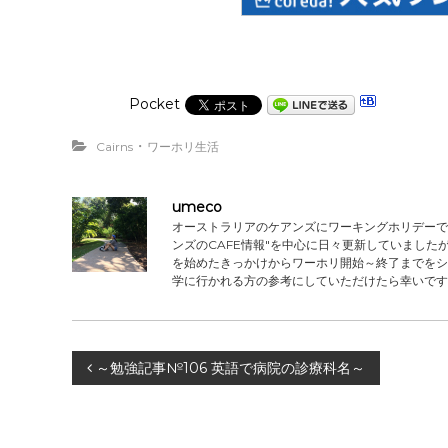
Pocket
・
Cairns
ワーホリ生活
umeco
オーストラリアのケアンズにワーキングホリデーで滞
ンズのCAFE情報"を中心に日々更新していました
を始めたきっかけからワーホリ開始～終了までをシ
学に行かれる方の参考にしていただけたら幸いです
投
～勉強記事№106 英語で病院の診療科名～
稿