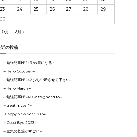
23
24
25
26
27
28
29
30
 10月
12月 »
最近の投稿
～勉強記事№243 ○○歳になる～
～Hello October～
～勉強記事№242 少し中断させて下さい～
～Hello March～
～勉強記事№241 Go toとhead to～
～treat myself～
~Happy New Year 2024~
～Good Bye 2023～
～空気の乾燥がすごい～