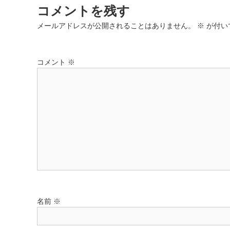
ナ
コメントを残す
ビ
メールアドレスが公開されることはありません。
※
が付い
ゲ
コメント
※
ー
シ
ョ
ン
名前
※