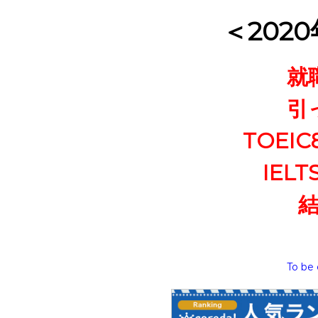
＜202
就
引
TOEI
IELT
To be