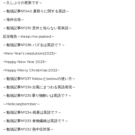
～久しぶりの更新です～
～勉強記事№240 夏祭りに関する英語～
～海外出張～
～勉強記事№239 意外と知らない英単語～
近況報告～Keep me posted～
～勉強記事№238 バズるは英語で？～
~New Year’s resolution(2023)~
~Happy New Year 2023~
~Happy Merry Christmas 2022~
～勉強記事№237 followとbelowの使い方～
～勉強記事№236 台風にまつわる英語表現～
～勉強記事№235 乗り物酔いは英語で？～
～Hello september～
～勉強記事№234 残暑は英語で？～
～勉強記事№233 食物繊維は英語で？～
～勉強記事№232 熱中症対策～