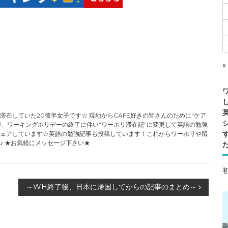
«
C
A
F
E
在していた20後半女子です☆ 現地からCAFE好きの皆さんのために"ケア
が、ワーキングホリデーの終了に伴い”ワーホリ滞在記”に変更して英語の勉強
ェアしています☆英語の勉強記事も投稿しています！これからワーホリや留
♪ ★お気軽にメッセージ下さい★
～WH終了後、日本に帰国してからの記事のまとめ～