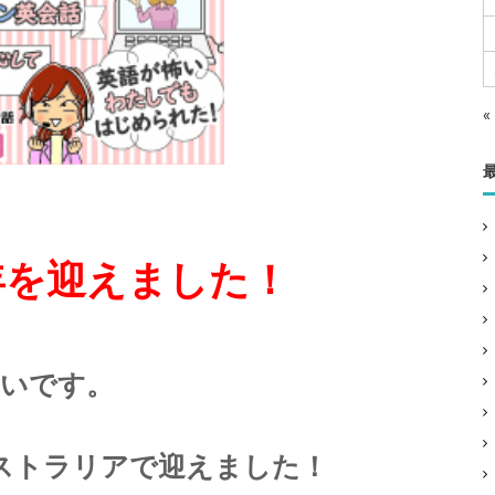
«
0年を迎えました！
。
らいです。
ーストラリアで迎えました！