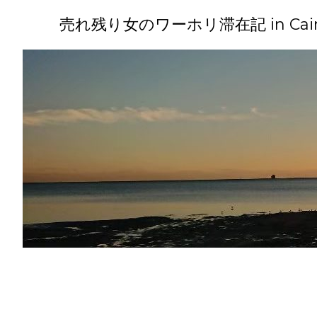
コ
ン
売れ残り女のワーホリ滞在記 in Cairns(
テ
ン
ツ
へ
ス
キ
ッ
プ