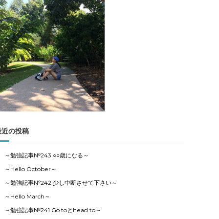
記
事
の
カ
テ
ゴ
リ
ー
で
す
最近の投稿
～勉強記事№243 ○○歳になる～
～Hello October～
～勉強記事№242 少し中断させて下さい～
～Hello March～
～勉強記事№241 Go toとhead to～