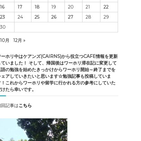
・
16
17
18
19
20
21
22
ケ
ア
23
24
25
26
27
28
29
ン
30
ズ
の
 10月
12月 »
ワーホリ中はケアンズ(CAIRNS)から役立つCAFE情報を更新
していました！ そして、帰国後はワーホリ滞在記に変更して
情
英語の勉強を始めたきっかけからワーホリ開始～終了までを
報
シェアしていきたいと思います☆勉強記事も投稿していま
・
す！これからワーホリや留学に行かれる方の参考にしていた
ケ
だけたら幸いです。
ア
ン
初回記事は
こちら
ズ
観
光
・
勉
強