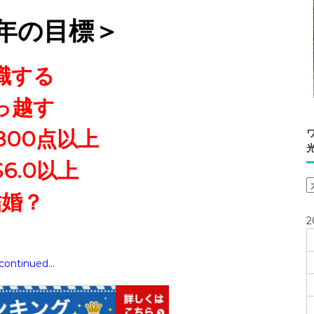
0年の目標＞
職する
っ越す
C800点以上
S6.0以上
結婚？
2
 continued…