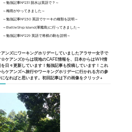
～勉強記事№231 脱水は英語で？～
～梅雨がやってきました～
～勉強記事№230 英語でケーキの種類を説明～
～BattleShip Island(軍艦島)に行ってきました～
～勉強記事№229 英語で将棋の駒を説明～
ケアンズにワーキングホリデーしていましたアラサー女子で
す☆ケアンズからは現地のCAFE情報を、日本からはWH情
報を日々更新しています！勉強記事も投稿しています！これ
からケアンズへ旅行やワーキングホリデーに行かれる方の参
考になればと思います。初回記事は下の画像をクリック↓