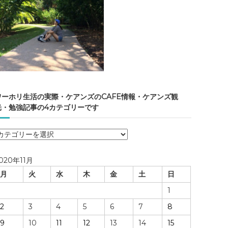
ワーホリ生活の実際・ケアンズのCAFE情報・ケアンズ観
光・勉強記事の4カテゴリーです
ワ
ー
ホ
020年11月
リ
月
火
水
木
金
土
日
生
活
1
の
2
3
4
5
6
7
8
実
際
9
10
11
12
13
14
15