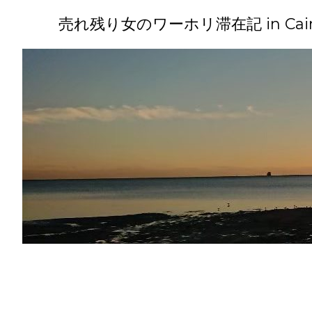
コ
ン
売れ残り女のワーホリ滞在記 in Cairns(
テ
ン
ツ
へ
ス
キ
ッ
プ