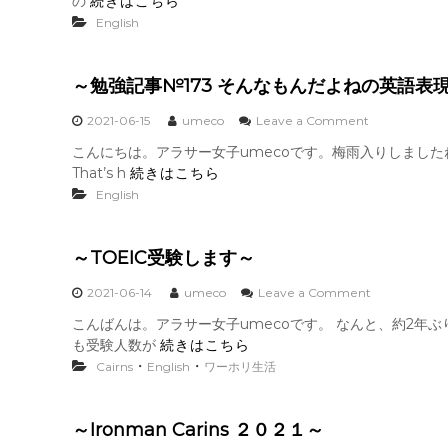
の
続きはこちら
勉
c
p
強
English
e
i
記
の
c
事
違
n
№
い
i
～勉強記事№173 そんなもんだよねの英語表
1
～
c
7
っ
o
2021-06-15
umeco
Leave a Comment
4
て
n
ビ
こんにちは。アラサー女子umecoです。梅雨入りしまし
何
～
ジ
That’s h
続きはこちら
？
勉
ネ
～
強
English
ス
記
略
事
語
№
⑥
～TOEIC受験します～
1
～
7
o
2021-06-14
umeco
Leave a Comment
3
n
そ
こんばんは。アラサー女子umecoです。 なんと、約2年ぶ
～
ん
も受験人数が
続きはこちら
T
な
O
・
・
Cairns
English
ワーホリ生活
も
E
ん
I
だ
C
よ
～Ironman Carins ２０２１～
受
ね