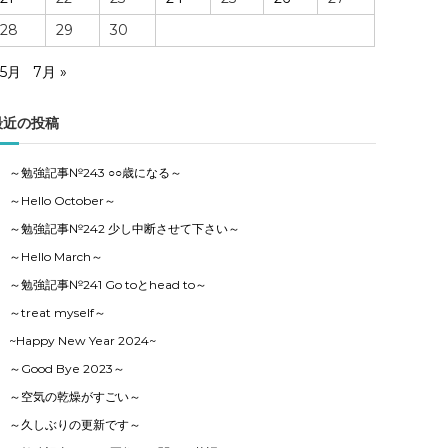
28
29
30
 5月
7月 »
最近の投稿
～勉強記事№243 ○○歳になる～
～Hello October～
～勉強記事№242 少し中断させて下さい～
～Hello March～
～勉強記事№241 Go toとhead to～
～treat myself～
~Happy New Year 2024~
～Good Bye 2023～
～空気の乾燥がすごい～
～久しぶりの更新です～