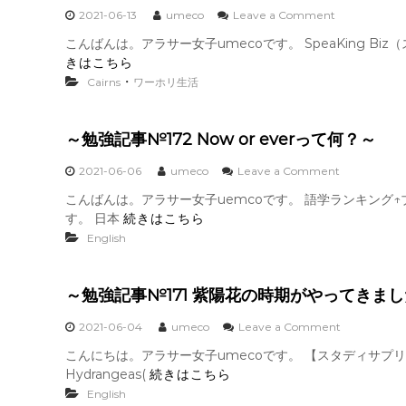
験
の
o
2021-06-13
umeco
Leave a Comment
し
英
n
ま
こんばんは。アラサー女子umecoです。 SpeaKing Biz
語
～
す
きはこちら
表
I
～
現
r
・
Cairns
ワーホリ生活
～
o
n
m
～勉強記事№172 Now or everって何？～
a
n
o
2021-06-06
umeco
Leave a Comment
C
n
a
こんばんは。アラサー女子uemcoです。 語学ランキング↑ブロ
～
r
す。 日本
続きはこちら
勉
i
強
English
n
記
s
事
２
№
０
～勉強記事№171 紫陽花の時期がやってきま
1
２
7
１
o
2021-06-04
umeco
Leave a Comment
2
～
n
N
こんにちは。アラサー女子umecoです。 【スタディサプリ
～
o
Hydrangeas(
続きはこちら
勉
w
強
English
o