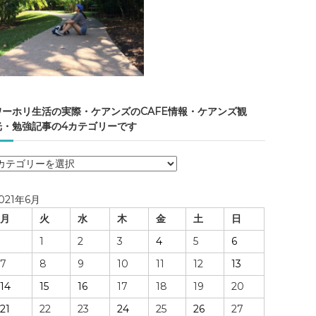
ワーホリ生活の実際・ケアンズのCAFE情報・ケアンズ観
光・勉強記事の4カテゴリーです
ワ
ー
ホ
021年6月
リ
月
火
水
木
金
土
日
生
活
1
2
3
4
5
6
の
7
8
9
10
11
12
13
実
際
14
15
16
17
18
19
20
・
21
22
23
24
25
26
27
ケ