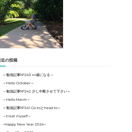
事
の
カ
テ
ゴ
リ
ー
で
す
最近の投稿
～勉強記事№243 ○○歳になる～
～Hello October～
～勉強記事№242 少し中断させて下さい～
～Hello March～
～勉強記事№241 Go toとhead to～
～treat myself～
~Happy New Year 2024~