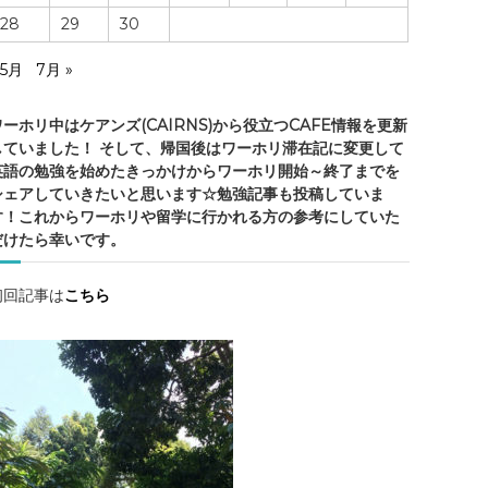
ア
28
29
30
ン
ズ
 5月
7月 »
の
ワーホリ中はケアンズ(CAIRNS)から役立つCAFE情報を更新
していました！ そして、帰国後はワーホリ滞在記に変更して
英語の勉強を始めたきっかけからワーホリ開始～終了までを
シェアしていきたいと思います☆勉強記事も投稿していま
情
す！これからワーホリや留学に行かれる方の参考にしていた
報
だけたら幸いです。
・
ケ
ア
初回記事は
こちら
ン
ズ
観
光
・
勉
強
記