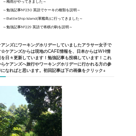
～梅雨がやってきました～
～勉強記事№230 英語でケーキの種類を説明～
～BattleShip Island(軍艦島)に行ってきました～
～勉強記事№229 英語で将棋の駒を説明～
ケアンズにワーキングホリデーしていましたアラサー女子で
す☆ケアンズからは現地のCAFE情報を、日本からはWH情
報を日々更新しています！勉強記事も投稿しています！これ
からケアンズへ旅行やワーキングホリデーに行かれる方の参
考になればと思います。初回記事は下の画像をクリック↓