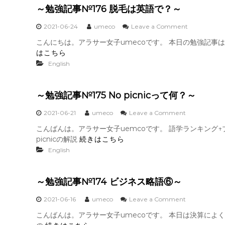
№
～勉強記事№176 脱毛は英語で？～
1
7
o
2021-06-24
umeco
Leave a Comment
7
n
s
こんにちは。アラサー女子umecoです。 本日の勉強記事は、脱毛の
～
u
はこちら
勉
b
強
English
o
記
r
事
d
№
i
～勉強記事№175 No picnicって何？～
1
n
7
a
o
2021-06-21
umeco
Leave a Comment
6
t
n
脱
こんばんは。アラサー女子uemcoです。 語学ランキング↑
i
～
毛
picnicの解説
続きはこちら
o
勉
は
n
強
English
英
と
記
語
o
事
で
b
№
？
～勉強記事№174 ビジネス略語⑥～
e
1
～
d
7
o
2021-06-16
umeco
Leave a Comment
i
5
n
e
N
こんばんは。アラサー女子umecoです。 本日は決算によく出て
～
n
o