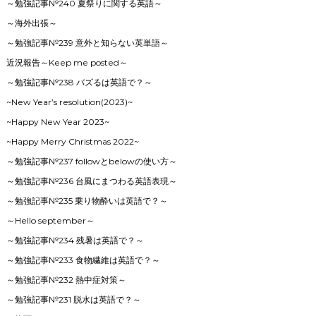
～勉強記事№240 夏祭りに関する英語～
～海外出張～
～勉強記事№239 意外と知らない英単語～
近況報告～Keep me posted～
～勉強記事№238 バズるは英語で？～
~New Year’s resolution(2023)~
~Happy New Year 2023~
~Happy Merry Christmas 2022~
～勉強記事№237 followとbelowの使い方～
～勉強記事№236 台風にまつわる英語表現～
～勉強記事№235 乗り物酔いは英語で？～
～Hello september～
～勉強記事№234 残暑は英語で？～
～勉強記事№233 食物繊維は英語で？～
～勉強記事№232 熱中症対策～
～勉強記事№231 脱水は英語で？～