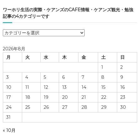
ワーホリ生活の実際・ケアンズのCAFE情報・ケアンズ観光・勉強
記事の4カテゴリーです
ワ
ー
ホ
2026年8月
リ
月
火
水
木
金
土
日
生
活
1
2
の
3
4
5
6
7
8
9
実
際
10
11
12
13
14
15
16
・
17
18
19
20
21
22
23
ケ
ア
24
25
26
27
28
29
30
ン
31
ズ
の
« 10月
C
A