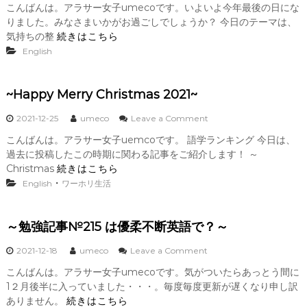
こんばんは。アラサー女子umecoです。いよいよ今年最後の日にな
～
りました。みなさまいかがお過ごしでしょうか？ 今日のテーマは、
勉
強
気持ちの整
続きはこちら
記
English
事
№
2
~Happy Merry Christmas 2021~
1
6
o
2021-12-25
umeco
Leave a Comment
気
n
持
こんばんは。アラサー女子uemcoです。 語学ランキング 今日は、
~
ち
過去に投稿したこの時期に関わる記事をご紹介します！ ～
H
の
a
Christmas
続きはこちら
整
p
・
理
English
ワーホリ生活
p
が
y
つ
M
か
～勉強記事№215 は優柔不断英語で？～
e
な
r
い
o
2021-12-18
umeco
Leave a Comment
r
は
n
y
英
こんばんは。アラサー女子umecoです。気がついたらあっとう間に
～
C
語
1２月後半に入っていました・・・。毎度毎度更新が遅くなり申し訳
勉
h
で
強
ありません。
続きはこちら
r
？