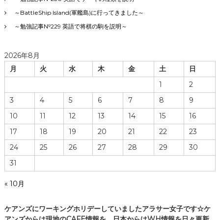
～BattleShip Island(軍艦島)に行ってきました～
～勉強記事№229 英語で将棋の駒を説明～
2026年8月
月
火
水
木
金
土
日
1
2
3
4
5
6
7
8
9
10
11
12
13
14
15
16
17
18
19
20
21
22
23
24
25
26
27
28
29
30
31
« 10月
ケアンズにワーキングホリデーしていましたアラサー女子です☆ケ
アンズからは現地のCAFE情報を、日本からはWH情報を日々更新