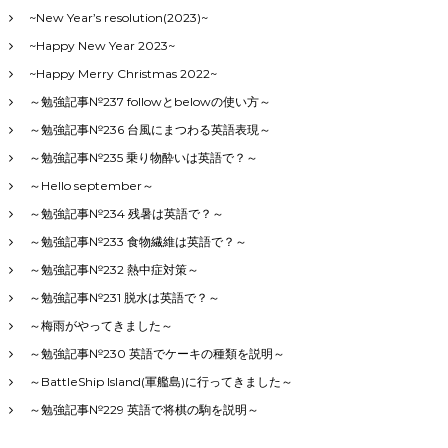
~New Year’s resolution(2023)~
~Happy New Year 2023~
~Happy Merry Christmas 2022~
～勉強記事№237 followとbelowの使い方～
～勉強記事№236 台風にまつわる英語表現～
～勉強記事№235 乗り物酔いは英語で？～
～Hello september～
～勉強記事№234 残暑は英語で？～
～勉強記事№233 食物繊維は英語で？～
～勉強記事№232 熱中症対策～
～勉強記事№231 脱水は英語で？～
～梅雨がやってきました～
～勉強記事№230 英語でケーキの種類を説明～
～BattleShip Island(軍艦島)に行ってきました～
～勉強記事№229 英語で将棋の駒を説明～