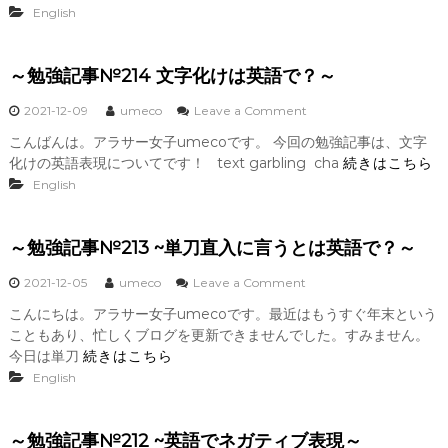
記
i
English
～
事
s
№
t
2
m
～勉強記事№214 文字化けは英語で？～
1
a
5
s
o
2021-12-09
umeco
Leave a Comment
は
2
n
優
0
こんばんは。アラサー女子umecoです。 今回の勉強記事は、文字
～
柔
2
化けの英語表現についてです！ text garbling cha
続きはこちら
勉
不
1
強
English
断
~
記
英
事
語
№
で
～勉強記事№213 ~単刀直入に言うとは英語で？～
2
？
1
～
o
2021-12-05
umeco
Leave a Comment
4
n
文
こんにちは。アラサー女子umecoです。最近はもうすぐ年末という
～
字
こともあり、忙しくブログを更新できませんでした。すみません。
勉
化
強
今日は単刀
続きはこちら
け
記
English
は
事
英
№
語
2
で
～勉強記事№212 ~英語でネガティブ表現～
1