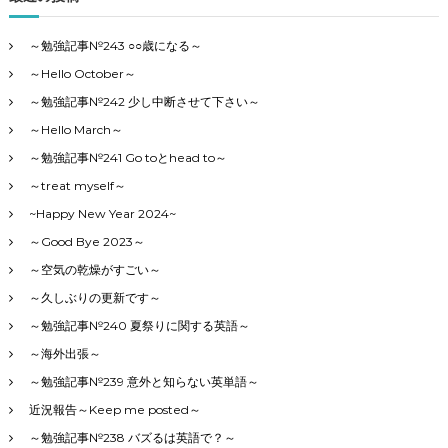
ン
～勉強記事№243 ○○歳になる～
～Hello October～
～勉強記事№242 少し中断させて下さい～
～Hello March～
～勉強記事№241 Go toとhead to～
～treat myself～
~Happy New Year 2024~
～Good Bye 2023～
～空気の乾燥がすごい～
～久しぶりの更新です～
～勉強記事№240 夏祭りに関する英語～
～海外出張～
～勉強記事№239 意外と知らない英単語～
近況報告～Keep me posted～
～勉強記事№238 バズるは英語で？～