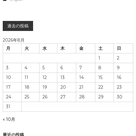
事
語
№
で
2
？
0
～
投
8
過去の投稿
目
処
稿
2026年8月
が
た
月
火
水
木
金
土
日
ナ
つ
1
2
は
英
ビ
3
4
5
6
7
8
9
語
で
10
11
12
13
14
15
16
ゲ
？
～
17
18
19
20
21
22
23
ー
24
25
26
27
28
29
30
シ
31
« 10月
ョ
最近の投稿