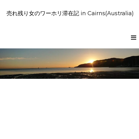
コ
ン
売れ残り女のワーホリ滞在記 in Cairns(Australia)
テ
ン
ツ
へ
ス
キ
ッ
プ