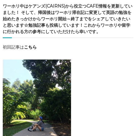
F
ワーホリ中はケアンズ(CAIRNS)から役立つCAFE情報を更新してい
E
ました！ そして、帰国後はワーホリ滞在記に変更して英語の勉強を
情
始めたきっかけからワーホリ開始～終了までをシェアしていきたい
報
と思います☆勉強記事も投稿しています！これからワーホリや留学
・
に行かれる方の参考にしていただけたら幸いです。
ケ
ア
初回記事は
こちら
ン
ズ
観
光
・
勉
強
記
事
の
4
カ
テ
ゴ