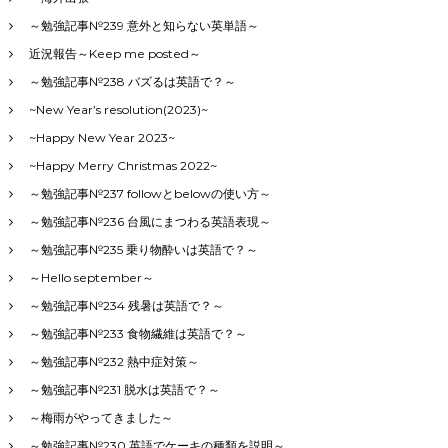
～勉強記事№239 意外と知らない英単語～
近況報告～Keep me posted～
～勉強記事№238 バズるは英語で？～
~New Year’s resolution(2023)~
~Happy New Year 2023~
~Happy Merry Christmas 2022~
～勉強記事№237 followとbelowの使い方～
～勉強記事№236 台風にまつわる英語表現～
～勉強記事№235 乗り物酔いは英語で？～
～Hello september～
～勉強記事№234 残暑は英語で？～
～勉強記事№233 食物繊維は英語で？～
～勉強記事№232 熱中症対策～
～勉強記事№231 脱水は英語で？～
～梅雨がやってきました～
～勉強記事№230 英語でケーキの種類を説明～