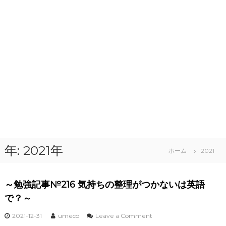
年:
2021年
ホーム
2021
～勉強記事№216 気持ちの整理がつかないは英語
で？～
o
2021-12-31
umeco
Leave a Comment
n