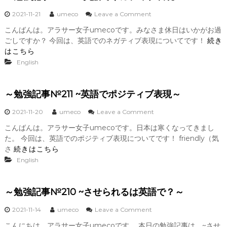
？
3
～
o
2021-11-21
umeco
Leave a Comment
~
n
単
こんばんは。アラサー女子umecoです。みなさま休日はいかがお過
～
刀
ごしですか？ 今回は、英語でのネガティブ表現についてです！
続き
勉
直
強
はこちら
入
記
に
English
事
言
№
う
2
と
～勉強記事№211 ~英語でポジティブ表現～
1
は
2
英
o
2021-11-20
umeco
Leave a Comment
~
語
n
英
で
こんばんは。アラサー女子umecoです。日本は寒くなってきまし
～
語
？
た。 今回は、英語でのポジティブ表現についてです！ friendly（気
勉
で
～
強
さ
続きはこちら
ネ
記
ガ
English
事
テ
№
ィ
2
ブ
～勉強記事№210 ~させられるは英語で？～
1
表
1
現
o
2021-11-14
umeco
Leave a Comment
~
～
n
英
こんにちは。アラサー女子umecoです。 本日の勉強記事は、~させ