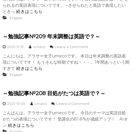
～
語
られるの英語表現についてです。 ~させられたと英語で表現したい
勉
で
強
ときっ
続きはこちら
ポ
記
ジ
English
事
テ
№
ィ
2
ブ
～勉強記事№209 年末調整は英語で？～
1
表
0
現
o
2021-11-13
umeco
Leave a Comment
~
～
n
さ
こんにちは。アラサー女子umecoです。 本日は年末調整の英語表
～
せ
現についてです！ もうそんな時期ですね・・・。1年間あっという間
勉
ら
強
すぎて
続きはこちら
れ
記
る
English
事
は
№
英
2
語
～勉強記事№208 目処がたつは英語で？～
0
で
9
？
o
2021-11-03
umeco
Leave a Comment
年
～
n
末
こんばんは。アラサー女子umecoです。 今日のテーマは英語目処
～
調
がたつの表現についてです！ 受講生の81.8%が成績アップ！ AIオ
勉
整
強
ン
続きはこちら
は
記
英
English