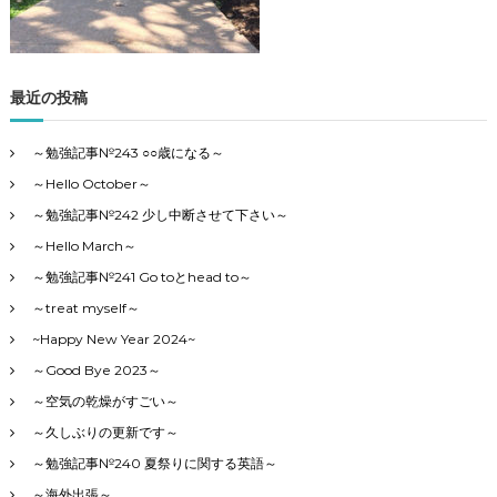
リ
ー
で
す
最近の投稿
～勉強記事№243 ○○歳になる～
～Hello October～
～勉強記事№242 少し中断させて下さい～
～Hello March～
～勉強記事№241 Go toとhead to～
～treat myself～
~Happy New Year 2024~
～Good Bye 2023～
～空気の乾燥がすごい～
～久しぶりの更新です～
～勉強記事№240 夏祭りに関する英語～
～海外出張～